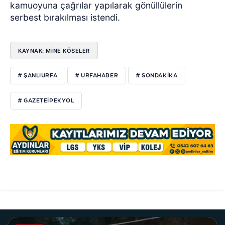
kamuoyuna çağrılar yapılarak gönüllülerin
serbest bırakılması istendi.
KAYNAK: MİNE KÖSELER
# ŞANLIURFA
# URFAHABER
# SONDAKIKA
# GAZETEIPEKYOL