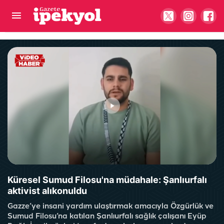
Şanlıurfa'da sıcaktan kaçanlara park engeli!
"Nefes almak istiyoruz, onda da sulama yapılıyor”
Küresel Sumud Filosu'na müdahale: Şanlıurfalı
aktivist alıkonuldu
Gazze’ye insani yardım ulaştırmak amacıyla Özgürlük ve
Sumud Filosu’na katılan Şanlıurfalı sağlık çalışanı Eyüp