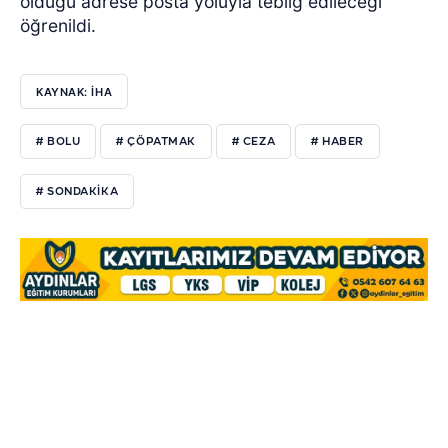
olduğu adrese posta yoluyla tebliğ edileceği
öğrenildi.
KAYNAK: İHA
# BOLU
# ÇÖPATMAK
# CEZA
# HABER
# SONDAKİKA