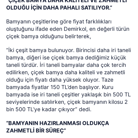
“ÇİÇEK BAMYA DAHA KALİTELİ VE ZAHMETLİ
OLDUĞU İÇİN DAHA PAHALI SATILIYOR.”
Bamyanın çeşitlerine göre fiyat farklılıkları
oluştuğunu ifade eden Demirkol, en değerli türün
çiçek bamya olduğunu belirterek,
“İki çeşit bamya bulunuyor. Birincisi daha iri taneli
bamya, diğeri ise çiçek bamya dediğimiz küçük
taneli türdür. İri taneli bamyalar daha çok tercih
edilirken, çiçek bamya daha kaliteli ve zahmetli
olduğu için fiyatı daha yüksek oluyor. Taze
bamyada fiyatlar 150 TL’den başlıyor. Kuru
bamyada ise iri taneli çeşitler yaklaşık bin 500 TL
seviyelerinde satılırken, çiçek bamyanın kilosu 2
bin 500 TL’ye kadar çıkıyor” dedi.
“BAMYANIN HAZIRLANMASI OLDUKÇA
ZAHMETLİ BİR SÜREÇ”