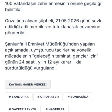
100 vatandaşın zehirlenmesinin önüne geçildiği
belirtildi.
Gözaltına alınan şüpheli, 21.05.2026 günü sevk
edildiği adli mercilerce tutuklanarak cezaevine
gönderildi.
Şanlıurfa İl Emniyet Müdürlüğü’nden yapılan
açıklamada, uy*şturucu tacirlerine yönelik
mücadelenin “geleceğin teminatı gençler için”
günün 24 saati, yılın 12 ayı kararlılıkla
sürdürüldüğü vurgulandı.
KAYNAK: HABER MERKEZI
# ŞANLIURFA
# URFAHABER
# SONDAKIKA
# GAZETEIPEKYOL
# HABERLER