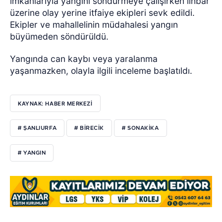
imkanlarıyla yangını söndürmeye çalışırken iihbar
üzerine olay yerine itfaiye ekipleri sevk edildi.
Ekipler ve mahallelinin müdahalesi yangın
büyümeden söndürüldü.
Yangında can kaybı veya yaralanma
yaşanmazken, olayla ilgili inceleme başlatıldı.
KAYNAK: HABER MERKEZİ
# ŞANLIURFA
# BIRECIK
# SONAKIKA
# YANGIN