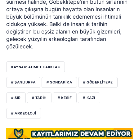
sürmesi halinde, Göbeklitepe'nin bütün sırlarının
ortaya çıkışına bugün hayatta olan insanların
büyük bölümünün tanıklık edememesi ihtimali
oldukça yüksek. Belki de insanlık tarihini
değiştiren bu eşsiz alanın en büyük gizemleri,
gelecek yüzyılın arkeologları tarafından
çözülecek.
KAYNAK: AHMET HAKKI AK
# ŞANLIURFA
# SONDAKIKA
# GÖBEKLITEPE
# SIR
# TARIH
# KEŞIF
# KAZI
# ARKEOLOJI