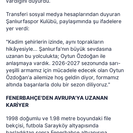
vardığını duyurdu.
Transferi sosyal medya hesaplarından duyuran
Şanlıurfaspor Kulübü, paylaşımında şu ifadelere
yer verdi:
"Kadim şehirlerin izinde, aynı toprakların
hikâyesiyle... Şanlıurfa'nın büyük sevdasına
uzanan bu yolculukta; Oytun Özdoğan ile
anlaşmaya vardık. 2026-2027 sezonunda sarı-
yeşilli armamız için mücadele edecek olan Oytun
Özdoğan'a ailemize hoş geldin diyor, formamız
altında başarılarla dolu bir sezon diliyoruz."
FENERBAHÇE'DEN AVRUPA'YA UZANAN
KARİYER
1998 doğumlu ve 1.98 metre boyundaki file
bekçisi, futbola Sarayköy altyapısında
başladıktan sonra Fenerbahçe altyapısına