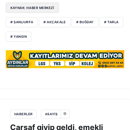
KAYNAK: HABER MERKEZİ
# ŞANLIURFA
# AKÇAKALE
# BUĞDAY
# TARLA
# YANGIN
HABERLER
ASAYIŞ
Çarşaf giyip geldi, emekli