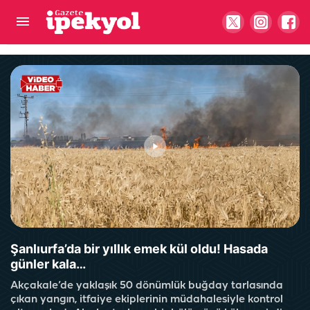
Çarşaf giyip geldi, emekli polisi kurşun
yağmuruna tuttu
Şanlıurfa’da bir yıllık emek kül oldu! Hasada
günler kala…
Akçakale’de yaklaşık 50 dönümlük buğday tarlasında
çıkan yangın, itfaiye ekiplerinin müdahalesiyle kontrol