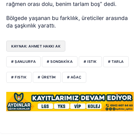
rağmen orası dolu, benim tarlam boş” dedi.
Bölgede yaşanan bu farklılık, üreticiler arasında
da şaşkınlık yarattı.
KAYNAK: AHMET HAKKI AK
# ŞANLIURFA
# SONDAKIKA
# ISTIK
# TARLA
# FISTIK
# ÜRETIM
# AĞAÇ