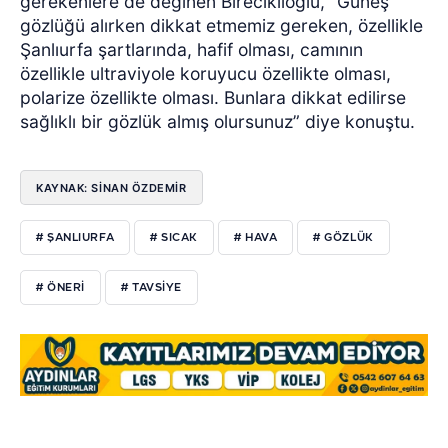
gerekenlere de değinen Bireciklioğlu, "Güneş
gözlüğü alırken dikkat etmemiz gereken, özellikle
Şanlıurfa şartlarında, hafif olması, camının
özellikle ultraviyole koruyucu özellikte olması,
polarize özellikte olması. Bunlara dikkat edilirse
sağlıklı bir gözlük almış olursunuz” diye konuştu.
KAYNAK: SİNAN ÖZDEMİR
# ŞANLIURFA
# SICAK
# HAVA
# GÖZLÜK
# ÖNERİ
# TAVSİYE