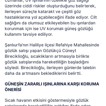
Uzmanlar, UV ışınlarının özellikle göz sağlığı
üzerinde ciddi riskler oluşturduğunu belirterek,
ilerleyen süreçte katarakt ve çeşitli göz
hastalıklarına yol açabileceğini ifade ediyor. Cilt
sağlığını da olumsuz etkileyebilen bu ışınlardan
korunmak için ise UV korumalı güneş gözlüğü
kullanımı tavsiye ediliyor.
Şanlıurfa’nın Haliliye ilçesi Refahiye Mahallesinde
gözlük satışı yapan Gözlükçü Cüneyt
Bireciklioğlu, sıcaklıkların artmasıyla birlikte
gözlük satışlarında hareketliliğin başladığını
söyledi. Bireciklioğlu, ilerleyen günlerde talebin
daha da artmasını beklediklerini belirtti.
GÜNEŞİN ZARARLI IŞINLARINA KARŞI KORUMA
ÖNERİSİ
Sıcak havanın etkisini göstermesiyle gözlük
satışlarında hareketliliğin arttığını ifade eden