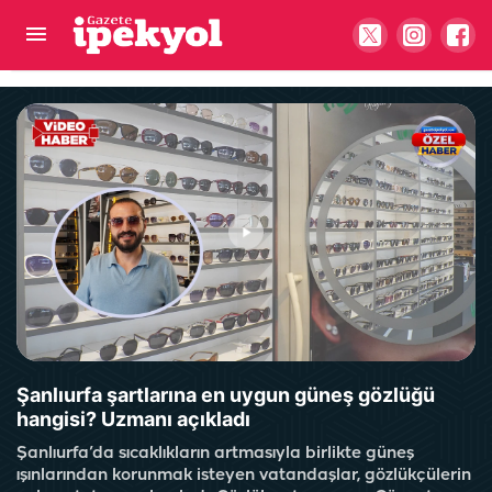
Şanlıurfa bu manzarayı hak etmiyor! "Ziyaretçi
yokken bu ayıptan kurtulalım!"
Şanlıurfa şartlarına en uygun güneş gözlüğü
hangisi? Uzmanı açıkladı
Şanlıurfa’da sıcaklıkların artmasıyla birlikte güneş
ışınlarından korunmak isteyen vatandaşlar, gözlükçülerin