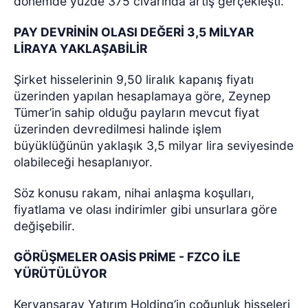
dönemde yüzde 375 civarında artış gerçekleşti.
PAY DEVRİNİN OLASI DEĞERİ 3,5 MİLYAR
LİRAYA YAKLAŞABİLİR
Şirket hisselerinin 9,50 liralık kapanış fiyatı
üzerinden yapılan hesaplamaya göre, Zeynep
Tümer’in sahip olduğu payların mevcut fiyat
üzerinden devredilmesi halinde işlem
büyüklüğünün yaklaşık 3,5 milyar lira seviyesinde
olabileceği hesaplanıyor.
Söz konusu rakam, nihai anlaşma koşulları,
fiyatlama ve olası indirimler gibi unsurlara göre
değişebilir.
GÖRÜŞMELER OASİS PRİME - FZCO İLE
YÜRÜTÜLÜYOR
Kervansaray Yatırım Holding’in çoğunluk hisseleri