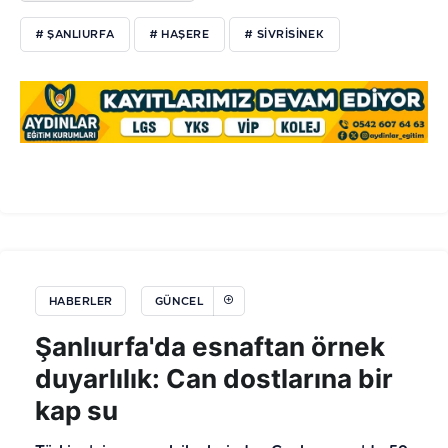
# ŞANLIURFA
# HAŞERE
# SIVRISINEK
HABERLER
GÜNCEL
Şanlıurfa'da esnaftan örnek
duyarlılık: Can dostlarına bir
kap su