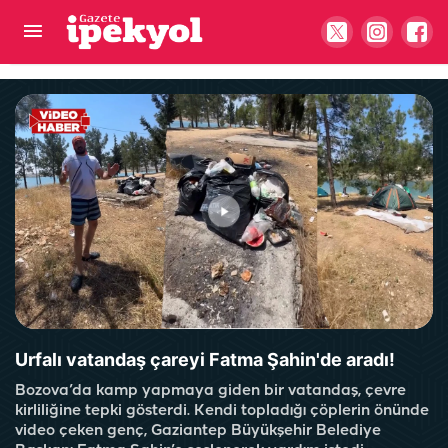
Van’dan Balıklıgöl'e bir aşk hikayesi: Yetkililer
kavuşturabilir...
Urfalı vatandaş çareyi Fatma Şahin'de aradı!
Bozova’da kamp yapmaya giden bir vatandaş, çevre
kirliliğine tepki gösterdi. Kendi topladığı çöplerin önünde
video çeken genç, Gaziantep Büyükşehir Belediye