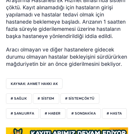
Araştırma Hastanesi Ek Hizmet Binası'nda sistem
çöktü. Kayıt alınamadığı için hastaların girişi
yapılamadı ve hastalar tedavi olmak için
hastanede beklemeye başladı. Arızanın 1 saatten
fazla süreyle giderilememesi üzerine hastaların
başka hastaneye yönlendirildiği iddia edildi.
Aracı olmayan ve diğer hastanelere gidecek
durumu olmayan hastalar bekleyişini sürdürürken
mağduriyetin bir an önce giderilmesini bekliyor.
KAYNAK: AHMET HAKKI AK
# SAĞLIK
# SISTEM
# SISTEMÇÖKTÜ
# ŞANLIURFA
# HABER
# SONDAKIKA
# HASTA