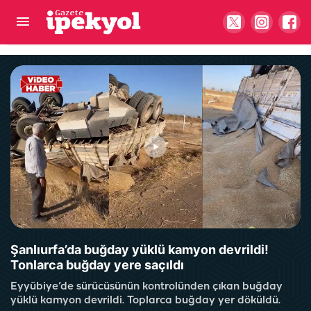
Şanlıurfa’da tehlikeli drift kamerada: Lüks araçla
trafiği tehlikeye attı
Şanlıurfa’da buğday yüklü kamyon devrildi!
Tonlarca buğday yere saçıldı
Eyyübiye’de sürücüsünün kontrolünden çıkan buğday
yüklü kamyon devrildi. Toplarca buğday yer döküldü.