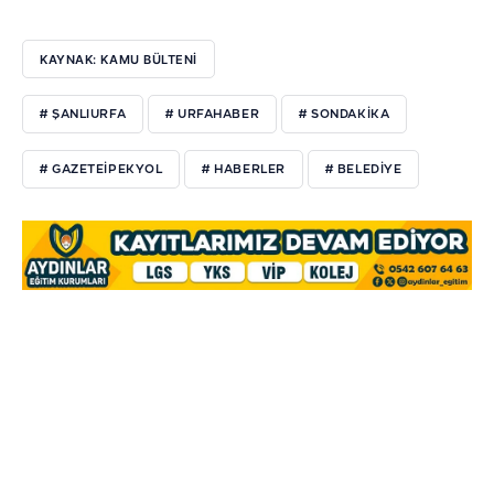
KAYNAK: KAMU BÜLTENİ
# ŞANLIURFA
# URFAHABER
# SONDAKİKA
# GAZETEİPEKYOL
# HABERLER
# BELEDİYE