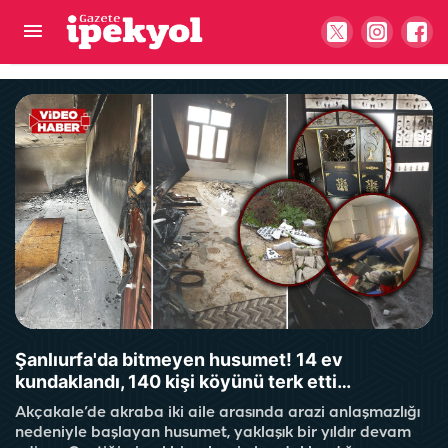
Şanlıurfa'da yazın bile yok satıyor! Sabah saat
10.00'u görmeden 30 kilo kazan sıfırlanıyor
Şanlıurfa'da bitmeyen husumet! 14 ev
kundaklandı, 140 kişi köyünü terk etti…
Akçakale’de akraba iki aile arasında arazi anlaşmazlığı
nedeniyle başlayan husumet, yaklaşık bir yıldır devam