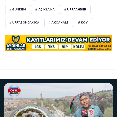
# GÜNDEM
# AÇIKLAMA
# URFAAHBER
# URFASONDAKIKA
# AKÇAKALE
# KÖY