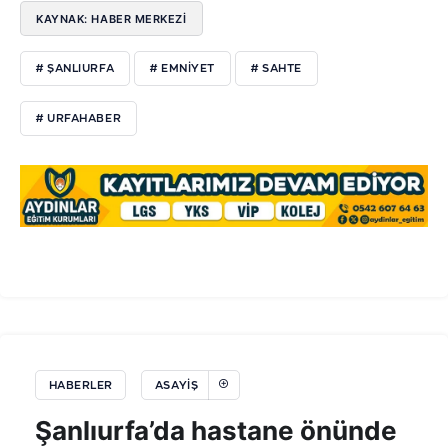
KAYNAK: HABER MERKEZİ
# ŞANLIURFA
# EMNIYET
# SAHTE
# URFAHABER
HABERLER
ASAYIŞ
Şanlıurfa’da hastane önünde