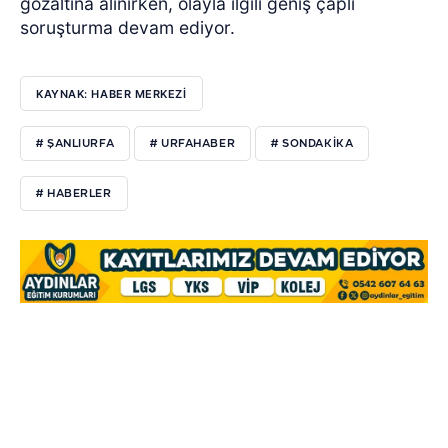
gözaltına alınırken, olayla ilgili geniş çaplı
soruşturma devam ediyor.
KAYNAK: HABER MERKEZI
# ŞANLIURFA
# URFAHABER
# SONDAKİKA
# HABERLER