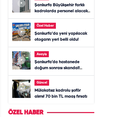
Şanlıurfa Büyükşehir farklı
kadrolarda personel alacak!
Başvurular başladı
Özel Haber
Şanlıurfa'da yeni yapılacak
otogarın yeri belli oldu!
Asayiş
Şanlıurfa’da hastanede
doğum sonrası skandal!
Anne öldü, doktor tutuklandı
Güncel
Mülakatsız kadrolu şoför
alımı! 70 bin TL maaş fırsatı
ÖZEL HABER