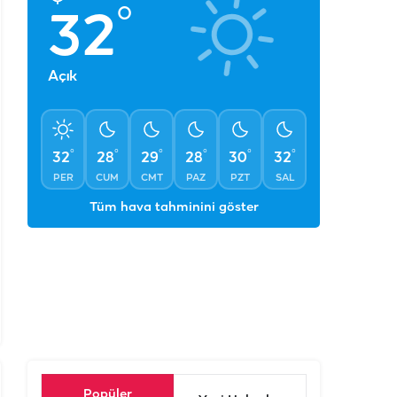
°
32
Açık
°
°
°
°
°
°
32
28
29
28
30
32
PER
CUM
CMT
PAZ
PZT
SAL
Tüm hava tahminini göster
Popüler