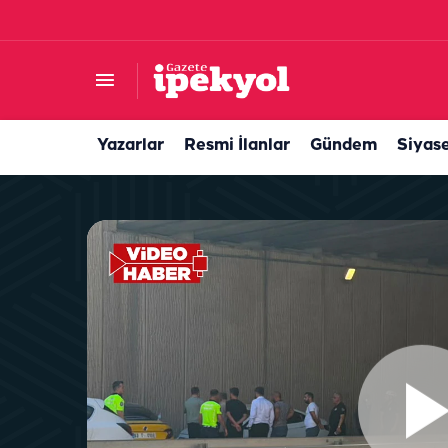
GİB 860 personel ala
Yazarlar
Resmi İlanlar
Gündem
Siyas