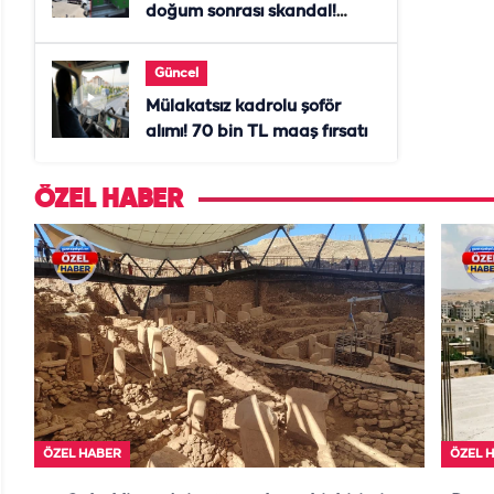
doğum sonrası skandal!
Anne öldü, doktor tutuklandı
Güncel
Mülakatsız kadrolu şoför
alımı! 70 bin TL maaş fırsatı
ÖZEL HABER
ÖZEL HABER
ÖZEL 