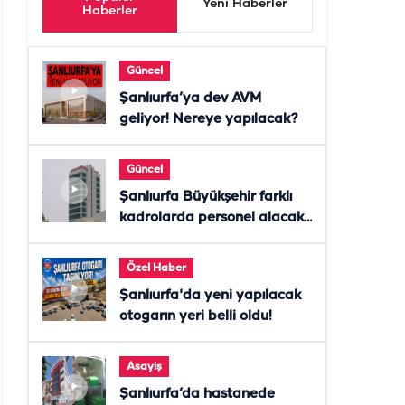
Yeni Haberler
Haberler
Güncel
Şanlıurfa’ya dev AVM
geliyor! Nereye yapılacak?
Güncel
Şanlıurfa Büyükşehir farklı
kadrolarda personel alacak!
Başvurular başladı
Özel Haber
Şanlıurfa'da yeni yapılacak
otogarın yeri belli oldu!
Asayiş
Şanlıurfa’da hastanede