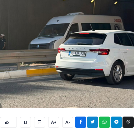
A+
A-