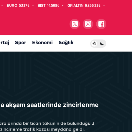
EURO
53,37₺
BIST
14.598₺
GR.ALTIN
6.856,23₺
rtaj
Spor
Ekonomi
Sağlık
da akşam saatlerinde zincirlenme
ralarında bir ticari taksinin de bulunduğu 3
ı zincirleme trafik kazası meydana geldi.