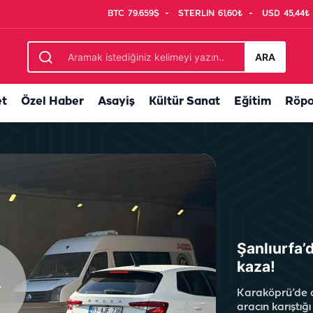
BTC
79.659$
STERLIN
61,60₺
USD
45,44₺
cak: Şanlıurfa’daki kadro sayısı belli oldu
ARA
et
Özel Haber
Asayiş
Kültür Sanat
Eğitim
Röpo
Şanlıurfa’
kaza!
Karaköprü’de a
aracın karıştığ