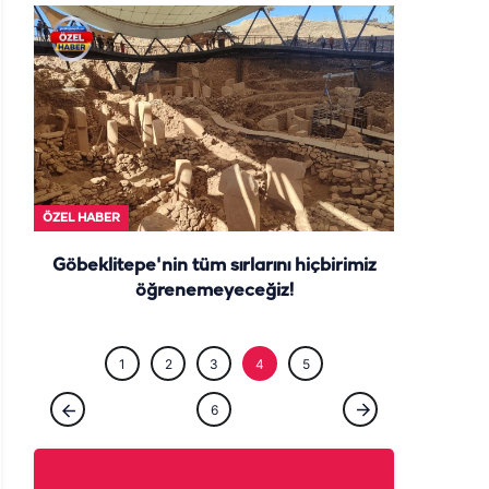
ÖZEL HABE
ÖZEL HABER
Göbeklitepe'nin tüm sırlarını hiçbirimiz
öğrenemeyeceğiz!
1
2
3
4
5
6