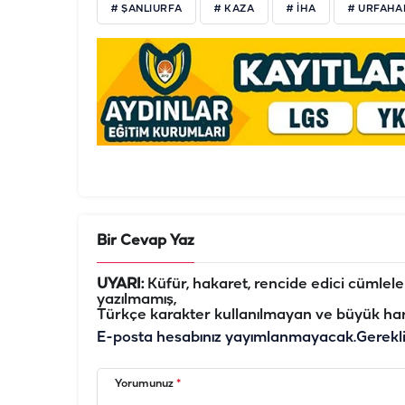
# ŞANLIURFA
# KAZA
# İHA
# URFAHA
Bir Cevap Yaz
UYARI:
Küfür, hakaret, rencide edici cümleler 
yazılmamış,
Türkçe karakter kullanılmayan ve büyük har
E-posta hesabınız yayımlanmayacak.
Gerekl
Yorumunuz
*