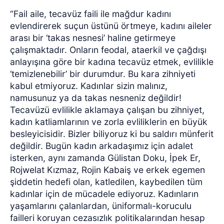
“Fail aile, tecavüz faili ile mağdur kadını
evlendirerek suçun üstünü örtmeye, kadını aileler
arası bir ‘takas nesnesi’ haline getirmeye
çalışmaktadır. Onların feodal, ataerkil ve çağdışı
anlayışına göre bir kadına tecavüz etmek, evlilikle
‘temizlenebilir’ bir durumdur. Bu kara zihniyeti
kabul etmiyoruz. Kadınlar sizin malınız,
namusunuz ya da takas nesneniz değildir!
Tecavüzü evlilikle aklamaya çalışan bu zihniyet,
kadın katliamlarının ve zorla evliliklerin en büyük
besleyicisidir. Bizler biliyoruz ki bu saldırı münferit
değildir. Bugün kadın arkadaşımız için adalet
isterken, aynı zamanda Gülistan Doku, İpek Er,
Rojwelat Kızmaz, Rojin Kabaiş ve erkek egemen
şiddetin hedefi olan, katledilen, kaybedilen tüm
kadınlar için de mücadele ediyoruz. Kadınların
yaşamlarını çalanlardan, üniformalı-koruculu
failleri koruyan cezasızlık politikalarından hesap