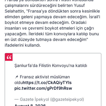
çalışmalarını sürdüreceğini belirten Yusuf
Selahattin, "Fransa'ya döndükten sonra kesinlikle
elimden geleni yapmaya devam edeceğim. İsrail'i
boykot etmeye devam edeceğim. Oradaki
insanları ve çevremi boykot etmeleri için çağrı
yapacağım. İlerideki tüm konvoylara katılıp bunu
en üst düzeyde tutmaya devam edeceğim"
ifadelerini kullandı.
Şanlıurfa'da Filistin Konvoyu'na katıldı
📌 Fransız aktivist müslüman
oldu
https://t.co/CkAQiyTYIs
pic.twitter.com/gPrDf9hRsw
— Gazete İpekyol (@gazeteipekyol)
August 8, 2026