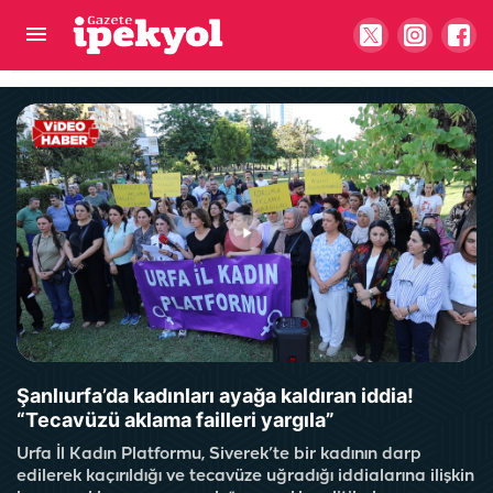
Şanlıurfa'da Filistin Konvoyu'na katıldı: Fransız
aktivist müslüman oldu
Şanlıurfa’da kadınları ayağa kaldıran iddia!
“Tecavüzü aklama failleri yargıla”
Urfa İl Kadın Platformu, Siverek’te bir kadının darp
edilerek kaçırıldığı ve tecavüze uğradığı iddialarına ilişkin