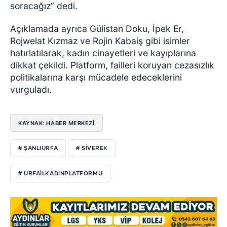
soracağız” dedi.
Açıklamada ayrıca Gülistan Doku, İpek Er,
Rojwelat Kızmaz ve Rojin Kabaiş gibi isimler
hatırlatılarak, kadın cinayetleri ve kayıplarına
dikkat çekildi. Platform, failleri koruyan cezasızlık
politikalarına karşı mücadele edeceklerini
vurguladı.
KAYNAK: HABER MERKEZI
# ŞANLIURFA
# SIVEREK
# URFAILKADINPLATFORMU