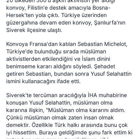
20 ülkeden 500'ü aşkın aktivistin yer aldığı
konvoy, Filistin'e destek amacıyla Bosna-
Hersek'ten yola çıktı. Türkiye üzerinden
güzergahına devam eden konvoy, Şanlıurfa'nın
Siverek ilçesine ulaştı.
Konvoya Fransa'dan katılan Sebastian Michelot,
Türkiye'de bulunduğu sırada müslüman
aktivistlerden etkilendiğini ve İslam dinini
benimseme kararı aldığını söyledi. Şehadet
getiren Sebastian, bundan sonra Yusuf Selahattin
ismini kullanacağını ifade etti.
Siverek'te tercüman aracılığıyla İHA muhabirine
konuşan Yusuf Selahattin, müslüman olma
kararına ilişkin, "Müslüman olma kararını aldım.
Çünkü müslüman olmak zaten insan olmak
demektir. Özellikle Türk halkı arasında bunu çok
iyi hissettim. Buraya geldiğimde şunu fark ettim ki