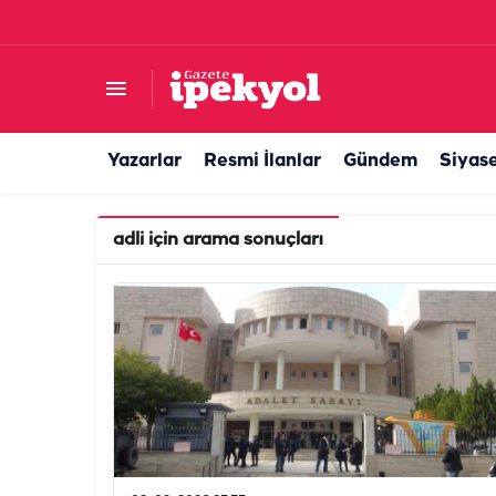
Yazarlar
Resmi İlanlar
Gündem
Siyas
adli
için arama sonuçları