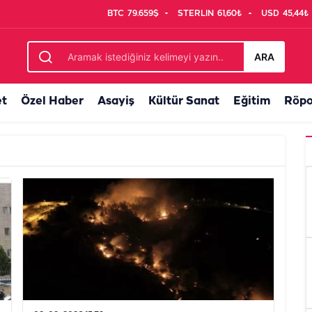
BTC
79.659$
STERLIN
61,60₺
USD
45,44₺
ARA
et
Özel Haber
Asayiş
Kültür Sanat
Eğitim
Röpo