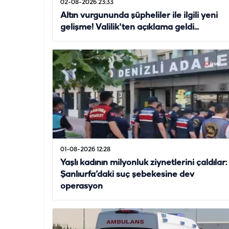
02-08-2026 23:33
Altın vurgununda şüpheliler ile ilgili yeni
gelişme! Valilik'ten açıklama geldi...
01-08-2026 12:28
Yaşlı kadının milyonluk ziynetlerini çaldılar:
Şanlıurfa’daki suç şebekesine dev
operasyon