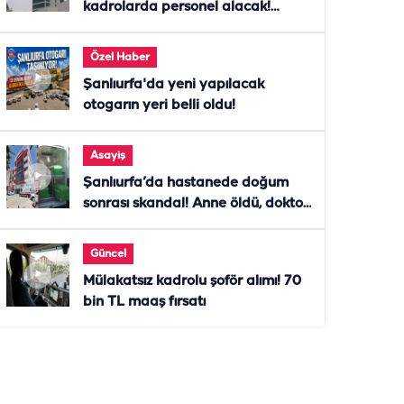
kadrolarda personel alacak!
Başvurular başladı
Özel Haber
Şanlıurfa'da yeni yapılacak
otogarın yeri belli oldu!
Asayiş
Şanlıurfa’da hastanede doğum
sonrası skandal! Anne öldü, doktor
tutuklandı
Güncel
Mülakatsız kadrolu şoför alımı! 70
bin TL maaş fırsatı