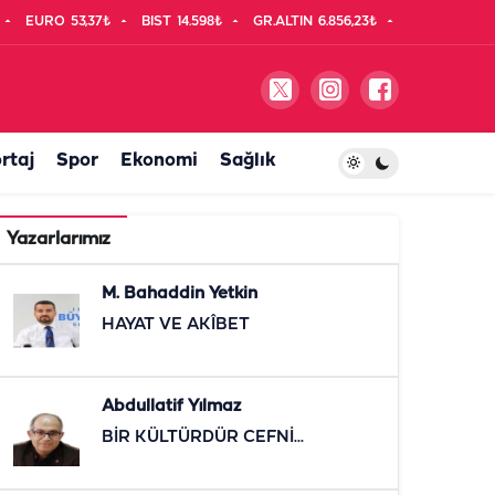
EURO
53,37₺
BIST
14.598₺
GR.ALTIN
6.856,23₺
rtaj
Spor
Ekonomi
Sağlık
Yazarlarımız
M. Bahaddin Yetkin
HAYAT VE AKÎBET
Abdullatif Yılmaz
BİR KÜLTÜRDÜR CEFNİ...