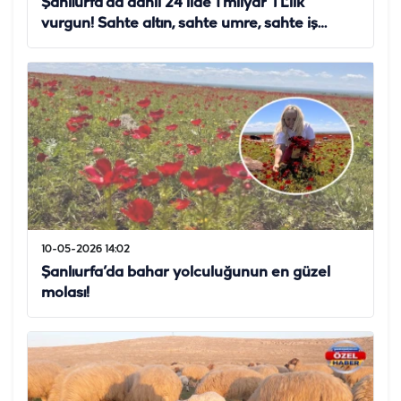
Şanlıurfa’da dahil 24 ilde 1 milyar TL'lik
vurgun! Sahte altın, sahte umre, sahte iş…
10-05-2026 14:02
Şanlıurfa’da bahar yolculuğunun en güzel
molası!