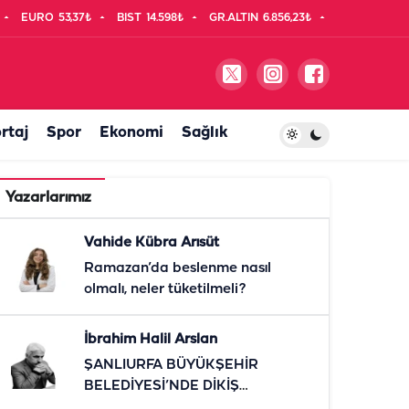
EURO
53,37₺
BIST
14.598₺
GR.ALTIN
6.856,23₺
rtaj
Spor
Ekonomi
Sağlık
Yazarlarımız
Vahide Kübra Arısüt
Ramazan’da beslenme nasıl
olmalı, neler tüketilmeli?
İbrahim Halil Arslan
ŞANLIURFA BÜYÜKŞEHİR
BELEDİYESİ’NDE DİKİŞ
TUTMAYAN KOLTUKLAR!