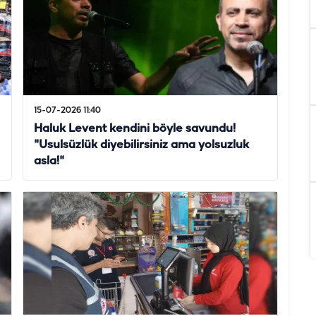
15-07-2026 11:40
Haluk Levent kendini böyle savundu!
"Usulsüzlük diyebilirsiniz ama yolsuzluk
asla!"