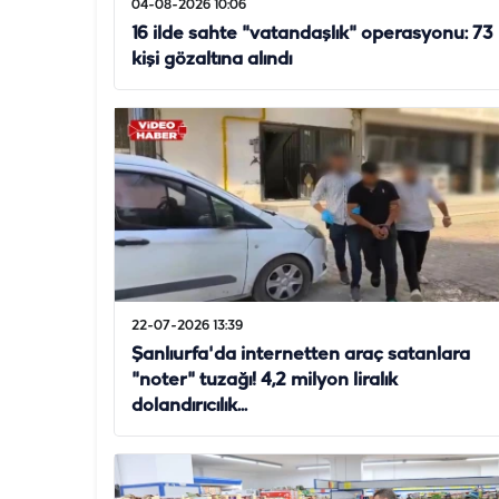
04-08-2026 10:06
16 ilde sahte "vatandaşlık" operasyonu: 73
kişi gözaltına alındı
22-07-2026 13:39
Şanlıurfa'da internetten araç satanlara
"noter" tuzağı! 4,2 milyon liralık
dolandırıcılık...