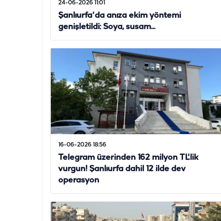
24-06-2026 11:01
Şanlıurfa'da anıza ekim yöntemi
genişletildi: Soya, susam...
16-06-2026 18:56
Telegram üzerinden 162 milyon TL'lik
vurgun! Şanlıurfa dahil 12 ilde dev
operasyon