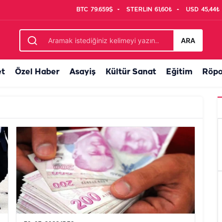
BTC
79.659$
STERLIN
61,60₺
USD
45,44₺
ARA
et
Özel Haber
Asayiş
Kültür Sanat
Eğitim
Röpo