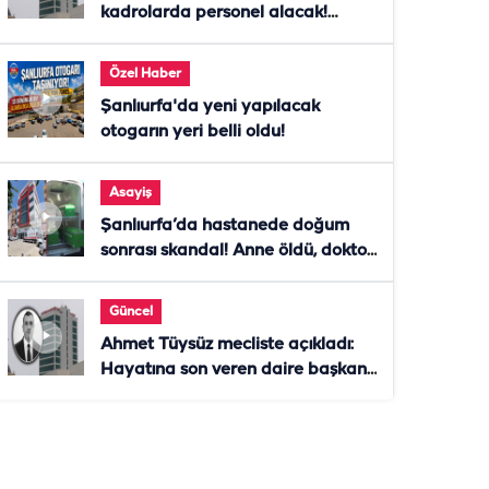
kadrolarda personel alacak!
Başvurular başladı
Özel Haber
Şanlıurfa'da yeni yapılacak
otogarın yeri belli oldu!
Asayiş
Şanlıurfa’da hastanede doğum
sonrası skandal! Anne öldü, doktor
tutuklandı
Güncel
Ahmet Tüysüz mecliste açıkladı:
Hayatına son veren daire başkanı
"İsteselerdi ölmezdim" notunu
bıraktı