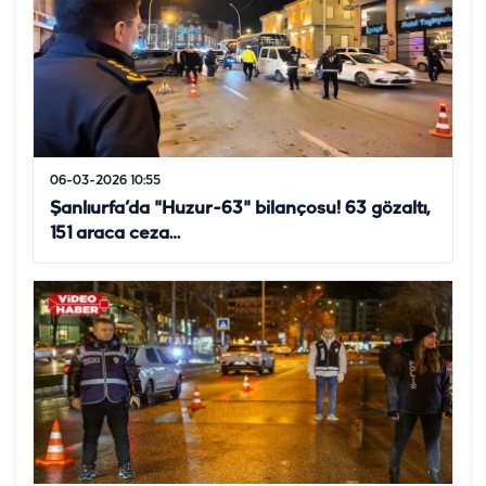
06-03-2026 10:55
Şanlıurfa’da "Huzur-63" bilançosu! 63 gözaltı,
151 araca ceza…