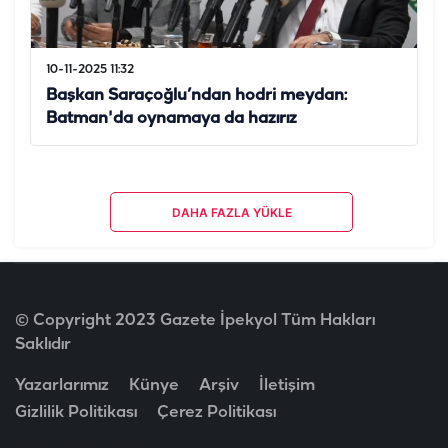
10-11-2025 11:32
Başkan Saraçoğlu’ndan hodri meydan:
Batman'da oynamaya da hazırız
DAHA FAZLA YÜKLE
© Copyright 2023 Gazete İpekyol Tüm Hakları
Saklıdır
Yazarlarımız
Künye
Arşiv
İletişim
Gizlilik Politikası
Çerez Politikası