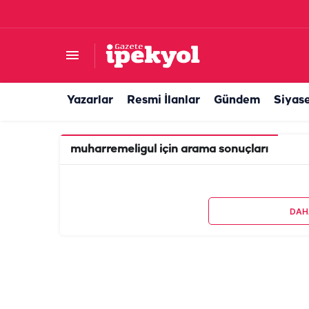
Yazarlar
Resmi İlanlar
Gündem
Siyas
muharremeligul
için arama sonuçları
DAH