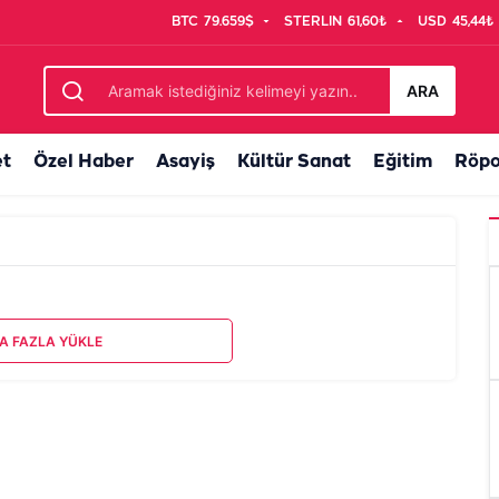
BTC
79.659$
STERLIN
61,60₺
USD
45,44₺
ARA
et
Özel Haber
Asayiş
Kültür Sanat
Eğitim
Röpo
A FAZLA YÜKLE