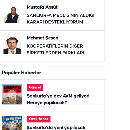
Mustafa Arısüt
ŞANLIURFA MECLİSİNİN ALDIĞI
KARARI DESTEKLİYORUM
Mehmet Şeşen
KOOPERATİFLERİN DİĞER
ŞİRKETLERDEN FARKLARI
Popüler Haberler
Güncel
Şanlıurfa’ya dev AVM geliyor!
Nereye yapılacak?
Özel Haber
Şanlıurfa'da yeni yapılacak