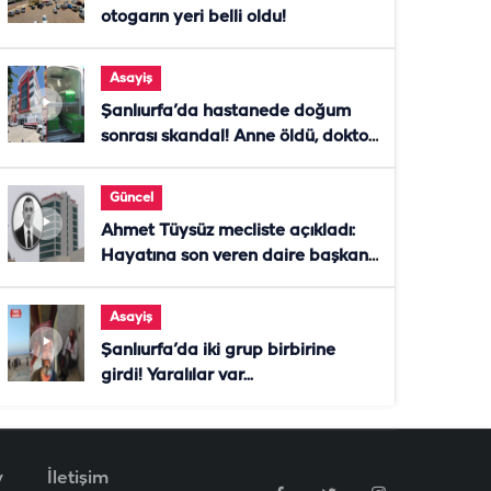
otogarın yeri belli oldu!
Asayiş
Şanlıurfa’da hastanede doğum
sonrası skandal! Anne öldü, doktor
tutuklandı
Güncel
Ahmet Tüysüz mecliste açıkladı:
Hayatına son veren daire başkanı
"İsteselerdi ölmezdim" notunu
bıraktı
Asayiş
Şanlıurfa’da iki grup birbirine
girdi! Yaralılar var...
v
İletişim