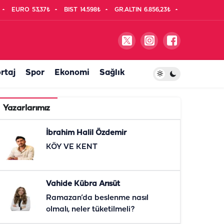
EURO
53,37₺
BIST
14.598₺
GR.ALTIN
6.856,23₺
rtaj
Spor
Ekonomi
Sağlık
Yazarlarımız
İbrahim Halil Özdemir
KÖY VE KENT
Vahide Kübra Arısüt
Ramazan’da beslenme nasıl
olmalı, neler tüketilmeli?