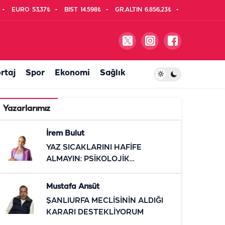
EURO
53,37₺
BIST
14.598₺
GR.ALTIN
6.856,23₺
rtaj
Spor
Ekonomi
Sağlık
Yazarlarımız
İrem Bulut
YAZ SICAKLARINI HAFİFE
ALMAYIN: PSİKOLOJİK
ETKİLERİNE DİKKAT
Mustafa Arısüt
ŞANLIURFA MECLİSİNİN ALDIĞI
KARARI DESTEKLİYORUM