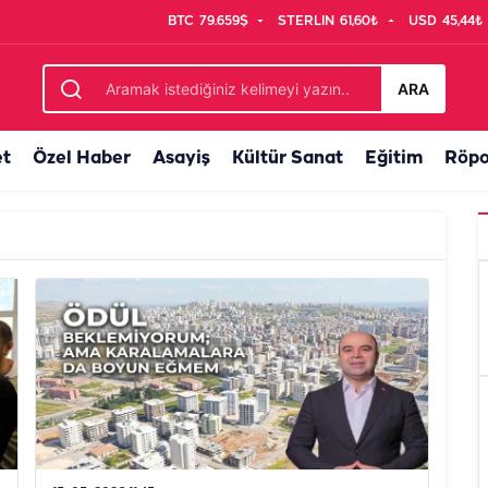
BTC
79.659$
STERLIN
61,60₺
USD
45,44₺
ARA
et
Özel Haber
Asayiş
Kültür Sanat
Eğitim
Röpo