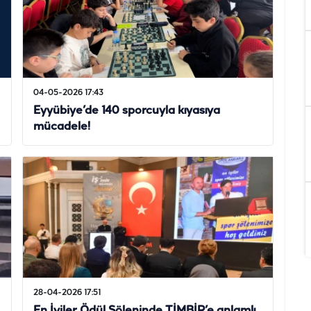
04-05-2026 17:43
Eyyübiye’de 140 sporcuyla kıyasıya
mücadele!
28-04-2026 17:51
En İyiler Ödül Şöleninde TİMBİR’e anlamlı