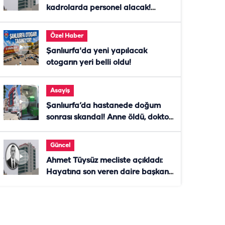
kadrolarda personel alacak!
Başvurular başladı
Özel Haber
Şanlıurfa'da yeni yapılacak
otogarın yeri belli oldu!
Asayiş
Şanlıurfa’da hastanede doğum
sonrası skandal! Anne öldü, doktor
tutuklandı
Güncel
Ahmet Tüysüz mecliste açıkladı:
Hayatına son veren daire başkanı
"İsteselerdi ölmezdim" notunu
bıraktı