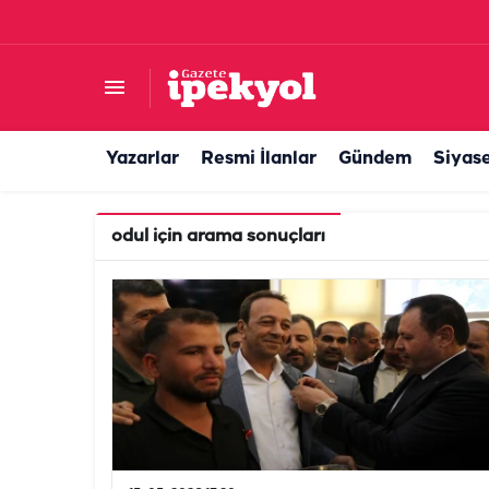
Yazarlar
Resmi İlanlar
Gündem
Siyas
odul
için arama sonuçları