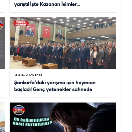
yarıştı! İşte Kazanan İsimler…
14-04-2026 12:19
Şanlıurfa'daki yarışma için heyecan
başladı! Genç yetenekler sahnede