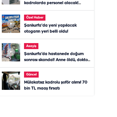
kadrolarda personel alacak!
Başvurular başladı
Özel Haber
Şanlıurfa'da yeni yapılacak
otogarın yeri belli oldu!
Asayiş
Şanlıurfa’da hastanede doğum
sonrası skandal! Anne öldü, doktor
tutuklandı
Güncel
Mülakatsız kadrolu şoför alımı! 70
bin TL maaş fırsatı