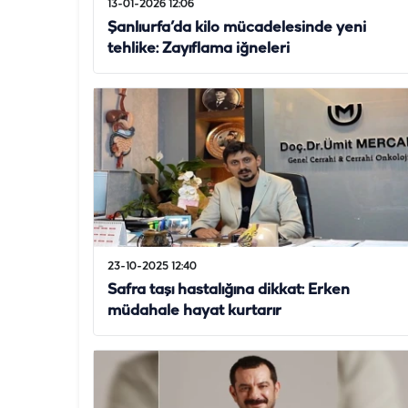
13-01-2026 12:06
Şanlıurfa’da kilo mücadelesinde yeni
tehlike: Zayıflama iğneleri
23-10-2025 12:40
Safra taşı hastalığına dikkat: Erken
müdahale hayat kurtarır