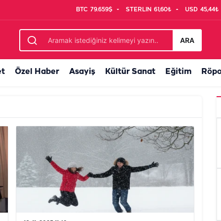
BTC
79.659$
STERLIN
61,60₺
USD
45,44₺
ARA
et
Özel Haber
Asayiş
Kültür Sanat
Eğitim
Röpo