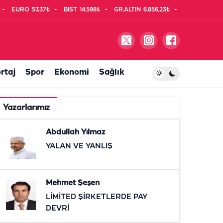
EURO
53,37₺
BIST
14.598₺
GR.ALTIN
6.856,23₺
rtaj
Spor
Ekonomi
Sağlık
Yazarlarımız
Abdullah Yılmaz
YALAN VE YANLIŞ
Mehmet Şeşen
LİMİTED ŞİRKETLERDE PAY
DEVRİ