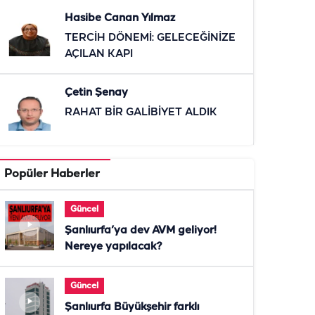
Hasibe Canan Yılmaz
TERCİH DÖNEMİ: GELECEĞİNİZE
AÇILAN KAPI
Çetin Şenay
RAHAT BİR GALİBİYET ALDIK
Popüler Haberler
Güncel
Şanlıurfa’ya dev AVM geliyor!
Nereye yapılacak?
Güncel
Şanlıurfa Büyükşehir farklı