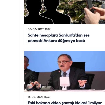
03-03-2026 18:17
Sahte hesaplara Şanlıurfa’dan ses
çıkmadı! Ankara düğmeye bastı
14-02-2026 16:39
Eski bakana video şantajı iddiası! 1 milyar