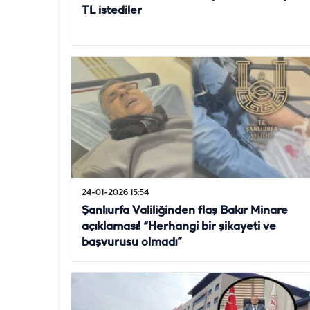
TL istediler
24-01-2026 15:54
Şanlıurfa Valiliğinden flaş Bakır Minare
açıklaması! “Herhangi bir şikayeti ve
başvurusu olmadı”