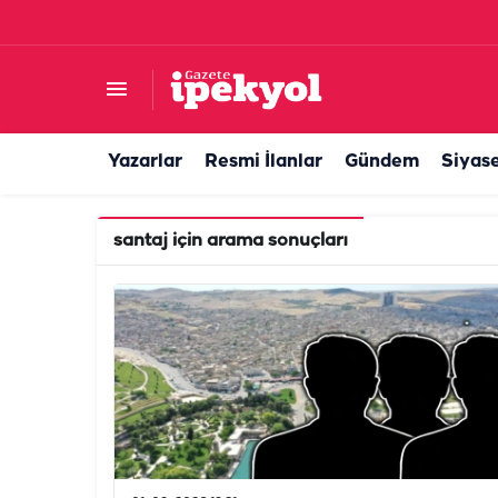
Yazarlar
Resmi İlanlar
Gündem
Siyas
santaj
için arama sonuçları