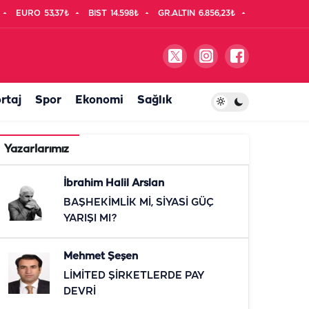
EURO
53,37₺
BIST
14.598₺
GR.ALTIN
6.856,23₺
rtaj
Spor
Ekonomi
Sağlık
Yazarlarımız
İbrahim Halil Arslan
BAŞHEKİMLİK Mİ, SİYASİ GÜÇ
YARIŞI MI?
Mehmet Şeşen
LİMİTED ŞİRKETLERDE PAY
DEVRİ