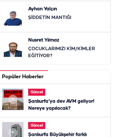
Ayhan Yalçın
ŞİDDETİN MANTIĞI
Nusret Yılmaz
ÇOCUKLARIMIZI KİM/KİMLER
EĞİTİYOR?
Popüler Haberler
Güncel
Şanlıurfa’ya dev AVM geliyor!
Nereye yapılacak?
Güncel
Şanlıurfa Büyükşehir farklı