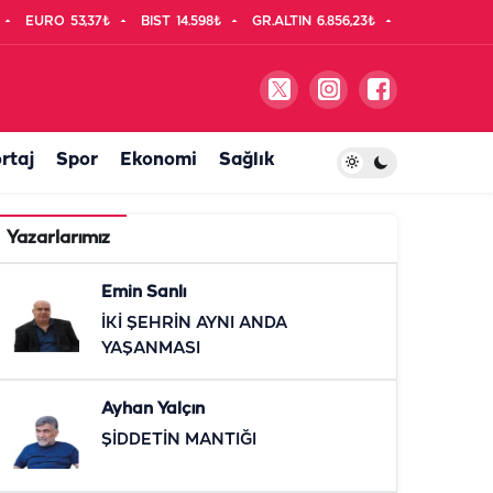
EURO
53,37₺
BIST
14.598₺
GR.ALTIN
6.856,23₺
rtaj
Spor
Ekonomi
Sağlık
Yazarlarımız
Emin Sanlı
İKİ ŞEHRİN AYNI ANDA
YAŞANMASI
Ayhan Yalçın
ŞİDDETİN MANTIĞI