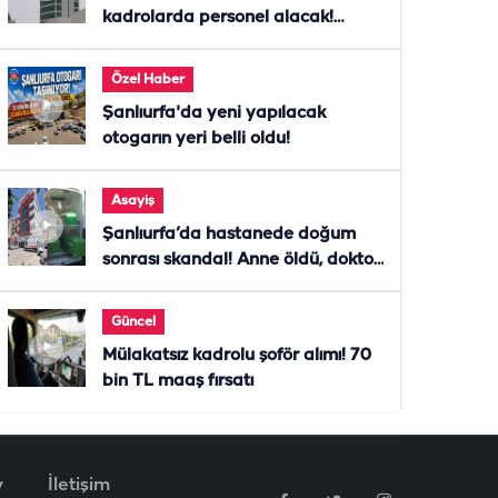
kadrolarda personel alacak!
Başvurular başladı
Özel Haber
Şanlıurfa'da yeni yapılacak
otogarın yeri belli oldu!
Asayiş
Şanlıurfa’da hastanede doğum
sonrası skandal! Anne öldü, doktor
tutuklandı
Güncel
Mülakatsız kadrolu şoför alımı! 70
bin TL maaş fırsatı
v
İletişim