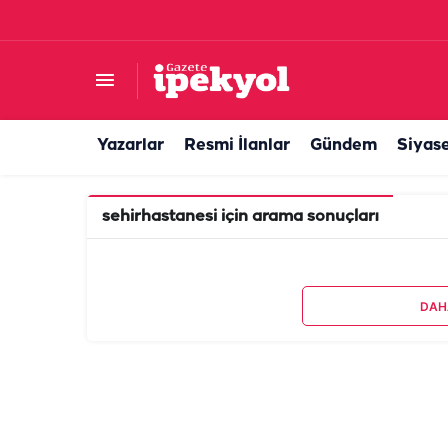
Yazarlar
Resmi İlanlar
Gündem
Siyas
sehirhastanesi
için arama sonuçları
DAH