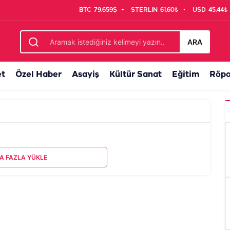
BTC
79.659$
STERLIN
61,60₺
USD
45,44₺
ARA
et
Özel Haber
Asayiş
Kültür Sanat
Eğitim
Röpo
A FAZLA YÜKLE