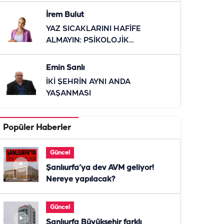
İrem Bulut
YAZ SICAKLARINI HAFİFE
ALMAYIN: PSİKOLOJİK
ETKİLERİNE DİKKAT
Emin Sanlı
İKİ ŞEHRİN AYNI ANDA
YAŞANMASI
Popüler Haberler
Güncel
Şanlıurfa’ya dev AVM geliyor!
Nereye yapılacak?
Güncel
Şanlıurfa Büyükşehir farklı