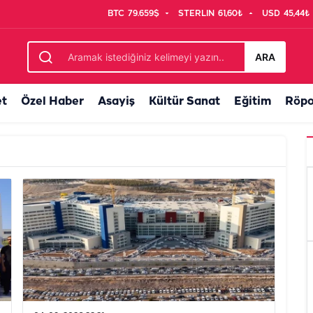
BTC
79.659$
STERLIN
61,60₺
USD
45,44₺
ARA
et
Özel Haber
Asayiş
Kültür Sanat
Eğitim
Röpo