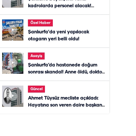
kadrolarda personel alacak!
Başvurular başladı
Özel Haber
Şanlıurfa'da yeni yapılacak
otogarın yeri belli oldu!
Asayiş
Şanlıurfa’da hastanede doğum
sonrası skandal! Anne öldü, doktor
tutuklandı
Güncel
Ahmet Tüysüz mecliste açıkladı:
Hayatına son veren daire başkanı
"İsteselerdi ölmezdim" notunu
bıraktı