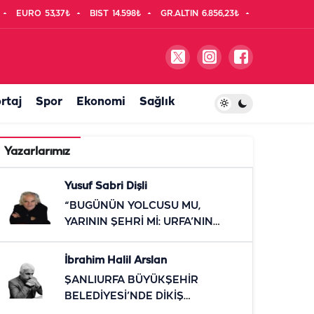
EURO
53,37₺
BIST
14.598₺
GR.ALTIN
6.856,23₺
rtaj
Spor
Ekonomi
Sağlık
Yazarlarımız
Yusuf Sabri Dişli
“BUGÜNÜN YOLCUSU MU,
YARININ ŞEHRİ Mİ: URFA’NIN
RAYLI SİSTEM SINAVI”
İbrahim Halil Arslan
ŞANLIURFA BÜYÜKŞEHİR
BELEDİYESİ’NDE DİKİŞ
TUTMAYAN KOLTUKLAR!