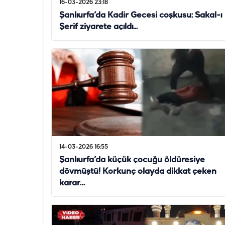
16-03-2026 23:18
Şanlıurfa’da Kadir Gecesi coşkusu: Sakal-ı
Şerif ziyarete açıldı...
14-03-2026 16:55
Şanlıurfa’da küçük çocuğu öldüresiye
dövmüştü! Korkunç olayda dikkat çeken
karar…