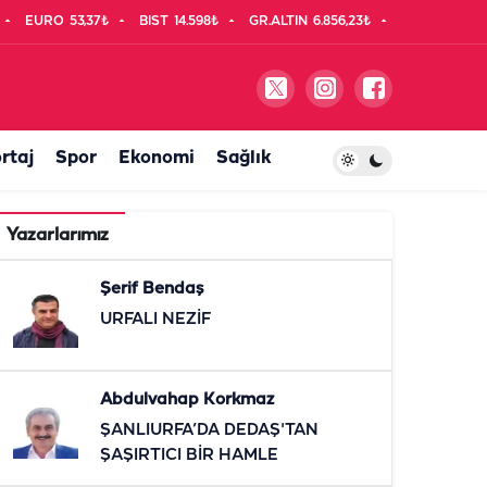
EURO
53,37₺
BIST
14.598₺
GR.ALTIN
6.856,23₺
rtaj
Spor
Ekonomi
Sağlık
Yazarlarımız
Şerif Bendaş
URFALI NEZİF
Abdulvahap Korkmaz
ŞANLIURFA’DA DEDAŞ'TAN
ŞAŞIRTICI BİR HAMLE