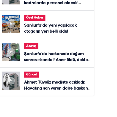
kadrolarda personel alacak!
Başvurular başladı
Özel Haber
Şanlıurfa'da yeni yapılacak
otogarın yeri belli oldu!
Asayiş
Şanlıurfa’da hastanede doğum
sonrası skandal! Anne öldü, doktor
tutuklandı
Güncel
Ahmet Tüysüz mecliste açıkladı:
Hayatına son veren daire başkanı
"İsteselerdi ölmezdim" notunu
bıraktı