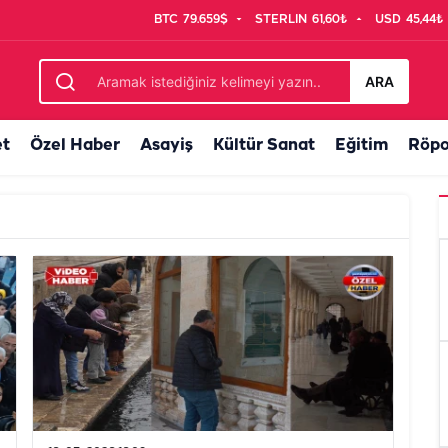
BTC
79.659$
STERLIN
61,60₺
USD
45,44₺
ARA
et
Özel Haber
Asayiş
Kültür Sanat
Eğitim
Röpo