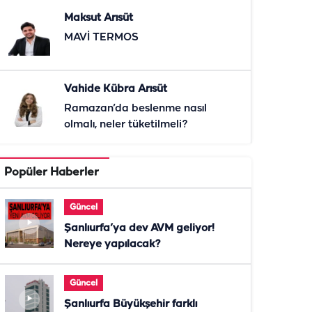
Maksut Arısüt
MAVİ TERMOS
Vahide Kübra Arısüt
Ramazan’da beslenme nasıl
olmalı, neler tüketilmeli?
Popüler Haberler
Güncel
Şanlıurfa’ya dev AVM geliyor!
Nereye yapılacak?
Güncel
Şanlıurfa Büyükşehir farklı