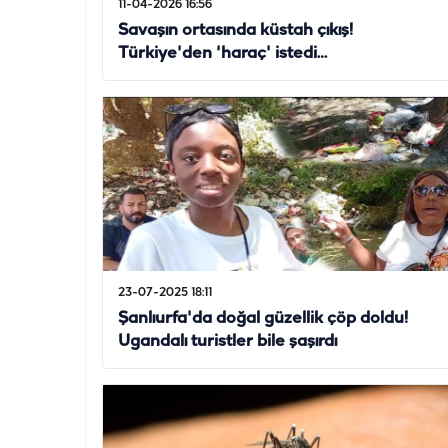
11-04-2026 16:56
Savaşın ortasında küstah çıkış!
Türkiye'den 'haraç' istedi…
23-07-2025 18:11
Şanlıurfa'da doğal güzellik çöp doldu!
Ugandalı turistler bile şaşırdı