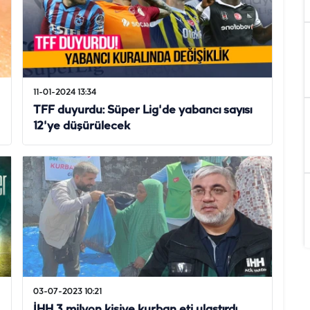
11-01-2024 13:34
TFF duyurdu: Süper Lig'de yabancı sayısı
12'ye düşürülecek
03-07-2023 10:21
İHH 3 milyon kişiye kurban eti ulaştırdı