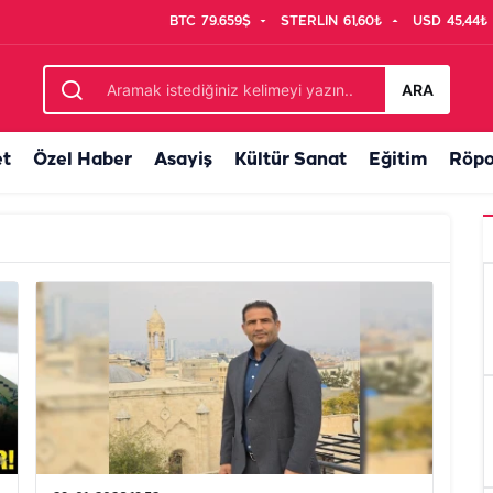
BTC
79.659$
STERLIN
61,60₺
USD
45,44₺
ARA
et
Özel Haber
Asayiş
Kültür Sanat
Eğitim
Röpo