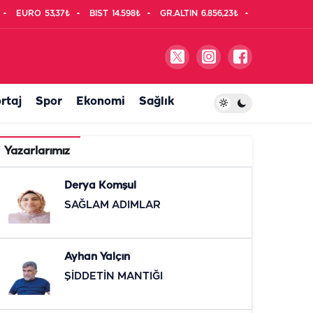
EURO
53,37₺
BIST
14.598₺
GR.ALTIN
6.856,23₺
rtaj
Spor
Ekonomi
Sağlık
Yazarlarımız
Derya Komşul
SAĞLAM ADIMLAR
Ayhan Yalçın
ŞİDDETİN MANTIĞI