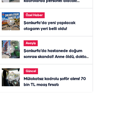
kadrolarda personel alacak!
Başvurular başladı
Özel Haber
Şanlıurfa'da yeni yapılacak
otogarın yeri belli oldu!
Asayiş
Şanlıurfa’da hastanede doğum
sonrası skandal! Anne öldü, doktor
tutuklandı
Güncel
Mülakatsız kadrolu şoför alımı! 70
bin TL maaş fırsatı