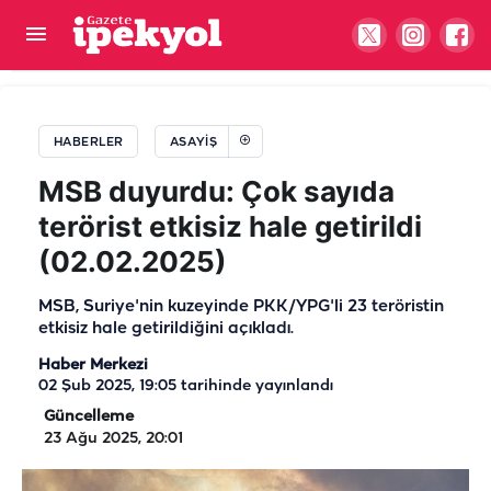
Şanlıurfa'da kaza sonrası trafik felç oldu! 1 Yaralı
HABERLER
ASAYIŞ
MSB duyurdu: Çok sayıda
terörist etkisiz hale getirildi
(02.02.2025)
MSB, Suriye'nin kuzeyinde PKK/YPG'li 23 teröristin
etkisiz hale getirildiğini açıkladı.
Haber Merkezi
02 Şub 2025, 19:05
tarihinde yayınlandı
Güncelleme
23 Ağu 2025, 20:01