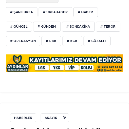
# ŞANLIURFA
# URFAHABER
# HABER
# GÜNCEL
# GÜNDEM
# SONDAKIKA
# TERÖR
# OPERASYON
# PKK
# KCK
# GÖZALTI
HABERLER
ASAYIŞ