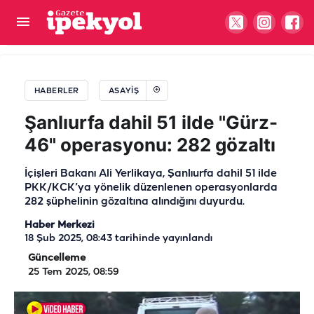
Şanlıurfa'da motosiklet ile otomobil çarpıştı: 1
yaralı
HABERLER
ASAYIŞ
Şanlıurfa dahil 51 ilde "Gürz-
46" operasyonu: 282 gözaltı
İçişleri Bakanı Ali Yerlikaya, Şanlıurfa dahil 51 ilde
PKK/KCK’ya yönelik düzenlenen operasyonlarda
282 şüphelinin gözaltına alındığını duyurdu.
Haber Merkezi
18 Şub 2025, 08:43
tarihinde yayınlandı
Güncelleme
25 Tem 2025, 08:59