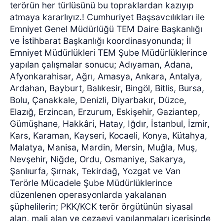
terörün her türlüsünü bu topraklardan kazıyıp
atmaya kararlıyız.
!
Cumhuriyet Başsavcılıkları ile
Emniyet Genel Müdürlüğü TEM Daire Başkanlığı
ve İstihbarat Başkanlığı koordinasyonunda; İl
Emniyet Müdürlükleri TEM Şube Müdürlüklerince
yapılan çalışmalar sonucu; Adıyaman, Adana,
Afyonkarahisar, Ağrı, Amasya, Ankara, Antalya,
Ardahan, Bayburt, Balıkesir, Bingöl, Bitlis, Bursa,
Bolu, Çanakkale, Denizli, Diyarbakır, Düzce,
Elazığ, Erzincan, Erzurum, Eskişehir, Gaziantep,
Gümüşhane, Hakkâri, Hatay, Iğdır, İstanbul, İzmir,
Kars, Karaman, Kayseri, Kocaeli, Konya, Kütahya,
Malatya, Manisa, Mardin, Mersin, Muğla, Muş,
Nevşehir, Niğde, Ordu, Osmaniye, Sakarya,
Şanlıurfa, Şırnak, Tekirdağ, Yozgat ve Van
Terörle Mücadele Şube Müdürlüklerince
düzenlenen operasyonlarda yakalanan
şüphelilerin; PKK/KCK terör örgütünün siyasal
alan, mali alan ve cezaevi yapılanmaları içerisinde