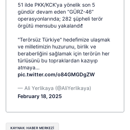
51 ilde PKK/KCK’ya yönelik son 5
gündür devam eden “GÜRZ-46”
operasyonlarında; 282 şüpheli terör
örgütü mensubu yakalandı❗
"Terörsüz Türkiye" hedefimize ulaşmak
ve milletimizin huzurunu, birlik ve
beraberliğini sağlamak için terörün her
türlüsünü bu topraklardan kazıyıp
atmaya…
pic.twitter.com/o84GMGDgZW
— Ali Yerlikaya (@AliYerlikaya)
February 18, 2025
KAYNAK: HABER MERKEZİ