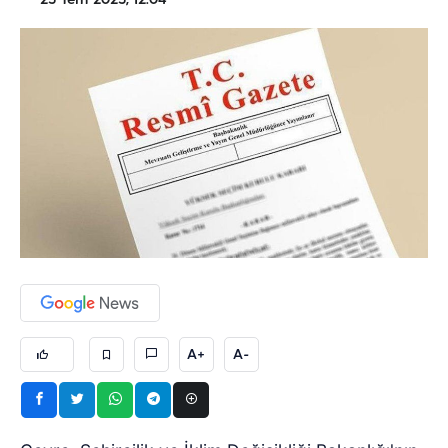
25 Tem 2025, 12:04
A+
A-