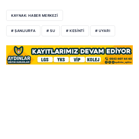
KAYNAK: HABER MERKEZİ
# ŞANLIURFA
# SU
# KESİNTİ
# UYARI