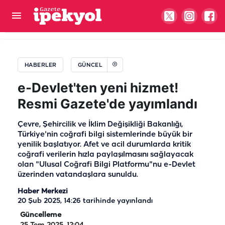
Şanlıurfa'da IBAN kullanan herkesi ilgilendiren
gizli tehlike: Paranız yanabilir!
HABERLER
GÜNCEL
e-Devlet'ten yeni hizmet!
Resmi Gazete'de yayımlandı
Çevre, Şehircilik ve İklim Değişikliği Bakanlığı,
Türkiye'nin coğrafi bilgi sistemlerinde büyük bir
yenilik başlatıyor. Afet ve acil durumlarda kritik
coğrafi verilerin hızla paylaşılmasını sağlayacak
olan "Ulusal Coğrafi Bilgi Platformu"nu e-Devlet
üzerinden vatandaşlara sunuldu.
Haber Merkezi
20 Şub 2025, 14:26
tarihinde yayınlandı
Güncelleme