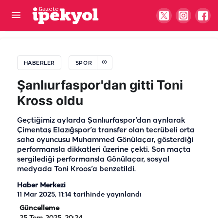
Filenin Sultanları'ndan tarihi zafer! 3 yıl sonra bir
kez daha zirvede
HABERLER
SPOR
Şanlıurfaspor'dan gitti Toni
Kross oldu
Geçtiğimiz aylarda Şanlıurfaspor’dan ayrılarak
Çimentaş Elazığspor’a transfer olan tecrübeli orta
saha oyuncusu Muhammed Gönülaçar, gösterdiği
performansla dikkatleri üzerine çekti. Son maçta
sergilediği performansla Gönülaçar, sosyal
medyada Toni Kroos’a benzetildi.
Haber Merkezi
11 Mar 2025, 11:14
tarihinde yayınlandı
Güncelleme