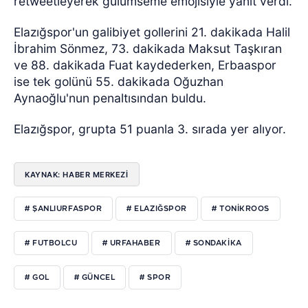
retweetleyerek gülümseme emojisiyle yanıt verdi.
Elazığspor'un galibiyet gollerini 21. dakikada Halil
İbrahim Sönmez, 73. dakikada Maksut Taşkıran
ve 88. dakikada Fuat kaydederken, Erbaaspor
ise tek golünü 55. dakikada Oğuzhan
Aynaoğlu'nun penaltısından buldu.
Elazığspor, grupta 51 puanla 3. sırada yer alıyor.
KAYNAK: HABER MERKEZI
# ŞANLIURFASPOR
# ELAZIĞSPOR
# TONIKROOS
# FUTBOLCU
# URFAHABER
# SONDAKIKA
# GOL
# GÜNCEL
# SPOR