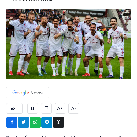
25 Tem 2025, 20:24
A+
A-