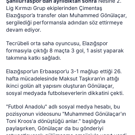
Şanlıurfaspor'dan ayrıldıktan sonra
Nesine 2.
Lig Kırmızı Grup ekiplerinden Çimentaş
Elazığspor’a transfer olan Muhammed Gönülaçar,
sergilediği performansla adından söz ettirmeye
devam ediyor.
Tecrübeli orta saha oyuncusu, Elazığspor
formasıyla çıktığı 8 maçta 3 gol, 1 asist yaparak
takımına katkı sağladı.
Elazığspor’un Erbaaspor’u 3-1 mağlup ettiği 26.
hafta mücadelesinde Maksut Taşkıran’ın attığı
ikinci golün alt yapısını oluşturan Gönülaçar,
sosyal medyada futbolseverlerin dikkatini çekti.
"Futbol Anadolu" adlı sosyal medya hesabı, bu
pozisyonun videosunu "Muhammed Gönülaçar'ın
Toni Kroos'a dönüştüğü anlar." başlığıyla
paylaşırken, Gönülaçar da bu gönderiyi