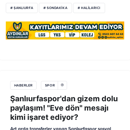
# ŞANLIURFA
# SONDAKIKA
# HALİLARICI
HABERLER
SPOR
Şanlıurfaspor'dan gizem dolu
paylaşım! "Eve dön" mesajı
kimi işaret ediyor?
Art arda transferler yapan Şanlıurfaspor sosyal