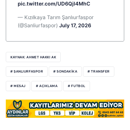
pic.twitter.com/UD6QjI4MhC
— Kızılkaya Tarım Şanlıurfaspor
(@Sanliurfaspor)
July 17, 2026
KAYNAK: AHMET HAKKI AK
# ŞANLIURFASPOR
# SONDAKIKA
# TRANSFER
# MESAJ
# AÇIKLAMA
# FUTBOL