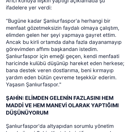
Arıcı konuya ilişkin yaptığı açıklamada şu
ifadelere yer verdi:
“Bugüne kadar Şanlıurfaspor'a herhangi bir
menfaat gözetmeksizin faydalı olmaya çalıştım,
elimden gelen her şeyi yapmaya gayret ettim.
Ancak bu kirli ortamda daha fazla dayanamayıp
görevimden affımı başkandan istedim.
Şanlıurfaspor için emeği geçen, kendi menfaati
haricinde kulübü düşünüp hareket eden herkese;
bana destek veren dostlarıma, beni kırmayıp
yardım eden bütün çevreme teşekkür ederim.
Yaşasın Şanlıurfaspor."
ŞAHİN: ELİMDEN GELENİN FAZLASINI HEM
MADDİ VE HEM MANEVİ OLARAK YAPTIĞIMI
DÜŞÜNÜYORUM
Şanlıurfaspor'da altyapıdan sorumlu yönetim