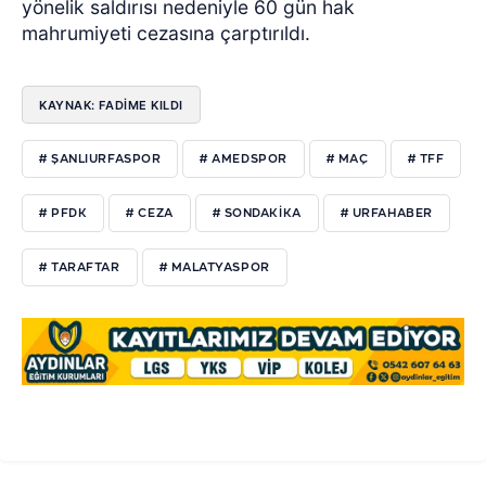
yönelik saldırısı nedeniyle 60 gün hak
mahrumiyeti cezasına çarptırıldı.
KAYNAK: FADIME KILDI
# ŞANLIURFASPOR
# AMEDSPOR
# MAÇ
# TFF
# PFDK
# CEZA
# SONDAKIKA
# URFAHABER
# TARAFTAR
# MALATYASPOR