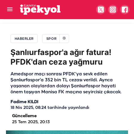
Şanlıurfaspor’da istifa iddiaları sonrası yönetim
sessizliğini bozdu!
HABERLER
SPOR
Şanlıurfaspor'a ağır fatura!
PFDK'dan ceza yağmuru
Amedspor maçı sonrası PFDK’ya sevk edilen
Şanlıurfaspor’a 352 bin TL cezası verildi. Ayrıca
yaşanan olaylardan dolayı Şanlıurfaspor hayati
önem taşıyan Manisa FK maçına seyircisiz çıkacak.
Fadime KILDI
18 Nis 2025, 08:24
tarihinde yayınlandı
Güncelleme
25 Tem 2025, 20:13