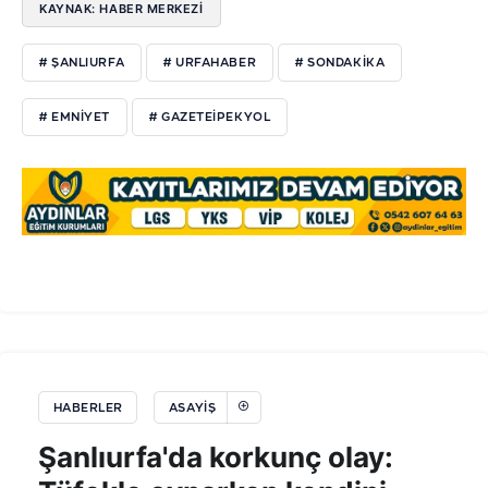
KAYNAK: HABER MERKEZİ
# ŞANLIURFA
# URFAHABER
# SONDAKIKA
# EMNIYET
# GAZETEIPEKYOL
HABERLER
ASAYIŞ
Şanlıurfa'da korkunç olay: