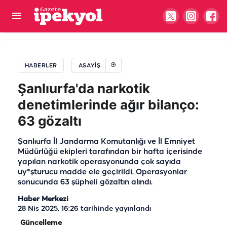
Şanlıurfa'da korkunç olay: Tüfekle oynarken
kendini vurdu iddiası
HABERLER
ASAYIŞ
Şanlıurfa'da narkotik
denetimlerinde ağır bilanço:
63 gözaltı
Şanlıurfa İl Jandarma Komutanlığı ve İl Emniyet
Müdürlüğü ekipleri tarafından bir hafta içerisinde
yapılan narkotik operasyonunda çok sayıda
uy*şturucu madde ele geçirildi. Operasyonlar
sonucunda 63 şüpheli gözaltın alındı.
Haber Merkezi
28 Nis 2025, 16:26
tarihinde yayınlandı
Güncelleme