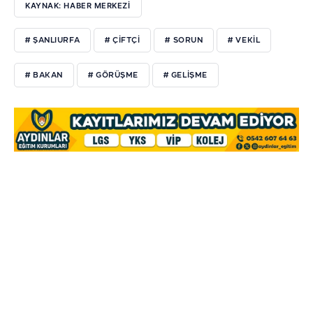
KAYNAK: HABER MERKEZİ
# ŞANLIURFA
# ÇİFTÇİ
# SORUN
# VEKİL
# BAKAN
# GÖRÜŞME
# GELİŞME