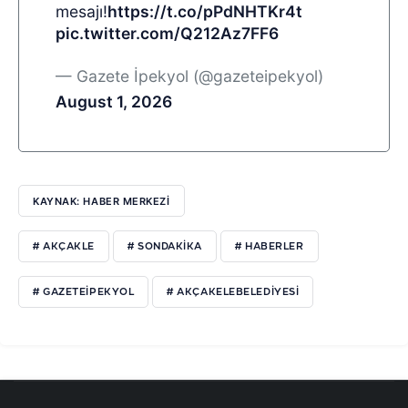
mesajı!
https://t.co/pPdNHTKr4t
pic.twitter.com/Q212Az7FF6
— Gazete İpekyol (@gazeteipekyol)
August 1, 2026
KAYNAK: HABER MERKEZI
# AKÇAKLE
# SONDAKIKA
# HABERLER
# GAZETEIPEKYOL
# AKÇAKELEBELEDIYESI