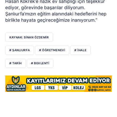
Hasan Kökrek‘e nazik ev sahipliği için teşekkür
ediyor, görevinde başarılar diliyorum.
Şanlıurfa’mızın eğitim alanındaki hedeflerini hep
birlikte hayata geçireceğimize inanıyorum.”
KAYNAK: SİNAN ÖZDEMİR
# ŞANLIURFA
# ÖĞRETMENEVİ
# İHALE
# TARİH
# BEKLENTİ