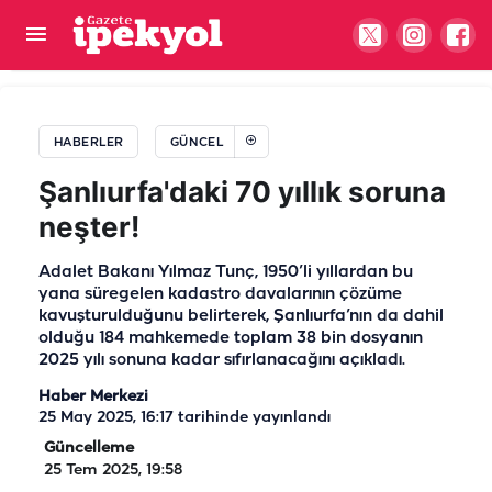
Urfa'da aileleri tedirgin eden görüntüler!
Çocuklara adres sorarak başladı, sonrası…
HABERLER
GÜNCEL
Şanlıurfa'daki 70 yıllık soruna
neşter!
Adalet Bakanı Yılmaz Tunç, 1950’li yıllardan bu
yana süregelen kadastro davalarının çözüme
kavuşturulduğunu belirterek, Şanlıurfa’nın da dahil
olduğu 184 mahkemede toplam 38 bin dosyanın
2025 yılı sonuna kadar sıfırlanacağını açıkladı.
Haber Merkezi
25 May 2025, 16:17
tarihinde yayınlandı
Güncelleme
25 Tem 2025, 19:58