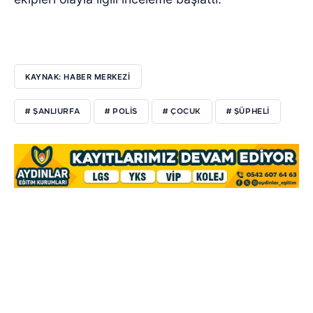
KAYNAK: HABER MERKEZİ
# ŞANLIURFA
# POLIS
# ÇOCUK
# ŞÜPHELI