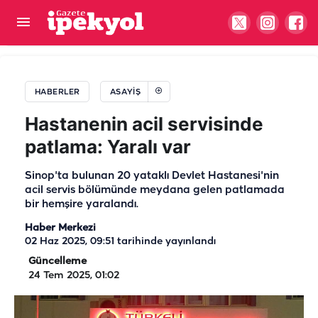
Ordu’dan Urfa’ya otomobil almak için gelmişti!
Feci kazanın kurbanı oldu
HABERLER
ASAYIŞ
Hastanenin acil servisinde
patlama: Yaralı var
Sinop'ta bulunan 20 yataklı Devlet Hastanesi'nin
acil servis bölümünde meydana gelen patlamada
bir hemşire yaralandı.
Haber Merkezi
02 Haz 2025, 09:51
tarihinde yayınlandı
Güncelleme
24 Tem 2025, 01:02