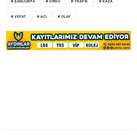
# ŞANLIURFA
# ORDU
# TRAFİK
# KAZA
# VEFAT
# ACI
# OLAY