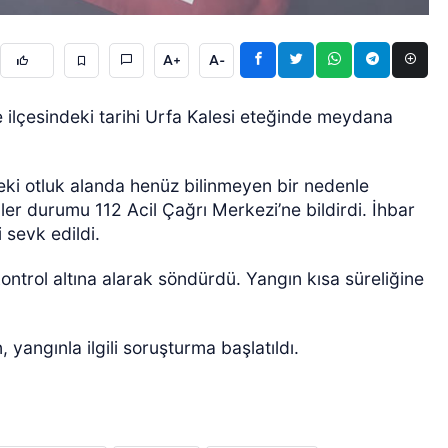
A+
A-
 ilçesindeki tarihi Urfa Kalesi eteğinde meydana
eki otluk alanda henüz bilinmeyen bir nedenle
ÖZEL HABER
ler durumu 112 Acil Çağrı Merkezi’ne bildirdi. İhbar
i sevk edildi.
kontrol altına alarak söndürdü. Yangın kısa süreliğine
yangınla ilgili soruşturma başlatıldı.