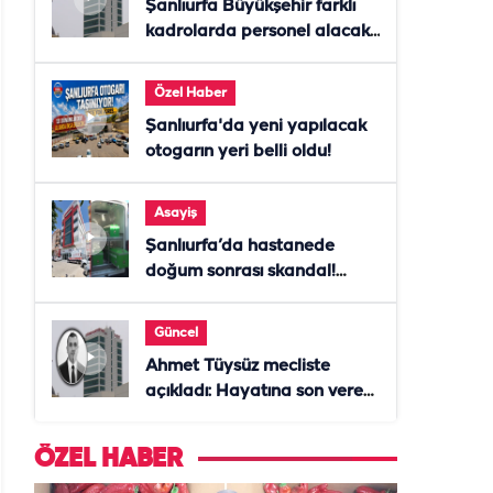
Şanlıurfa Büyükşehir farklı
kadrolarda personel alacak!
Başvurular başladı
Özel Haber
Şanlıurfa'da yeni yapılacak
otogarın yeri belli oldu!
Asayiş
Şanlıurfa’da hastanede
doğum sonrası skandal!
Anne öldü, doktor tutuklandı
Güncel
Ahmet Tüysüz mecliste
açıkladı: Hayatına son veren
daire başkanı "İsteselerdi
ölmezdim" notunu bıraktı
ÖZEL HABER