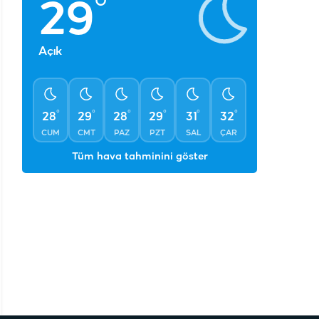
°
29
Açık
°
°
°
°
°
°
28
29
28
29
31
32
CUM
CMT
PAZ
PZT
SAL
ÇAR
Tüm hava tahminini göster