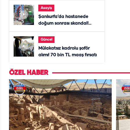
Asayiş
Şanlıurfa’da hastanede
doğum sonrası skandal!
Anne öldü, doktor tutuklandı
Güncel
Mülakatsız kadrolu şoför
alımı! 70 bin TL maaş fırsatı
ÖZEL HABER