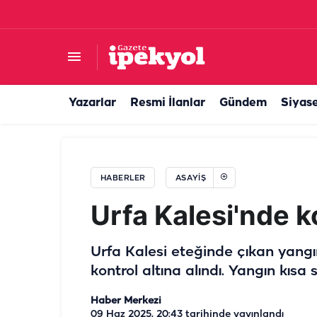
Şanlıurfa’da zincirleme kaza! Yaralılar var
Yazarlar
Resmi İlanlar
Gündem
Siyas
HABERLER
ASAYIŞ
Urfa Kalesi'nde 
Urfa Kalesi eteğinde çıkan yangın
kontrol altına alındı. Yangın kısa
Haber Merkezi
09 Haz 2025, 20:43
tarihinde yayınlandı