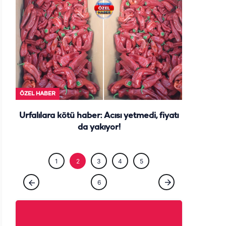
ÖZEL HABE
ÖZEL HABER
Urfalılara kötü haber: Acısı yetmedi, fiyatı
da yakıyor!
1
2
3
4
5
6