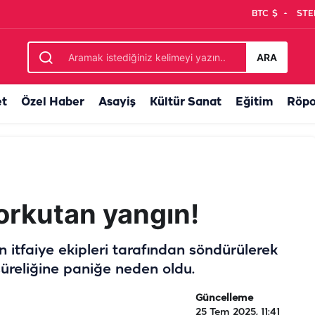
BTC
$
STE
ARA
et
Özel Haber
Asayiş
Kültür Sanat
Eğitim
Röpo
korkutan yangın!
 itfaiye ekipleri tarafından söndürülerek
 süreliğine paniğe neden oldu.
Güncelleme
25 Tem 2025, 11:41