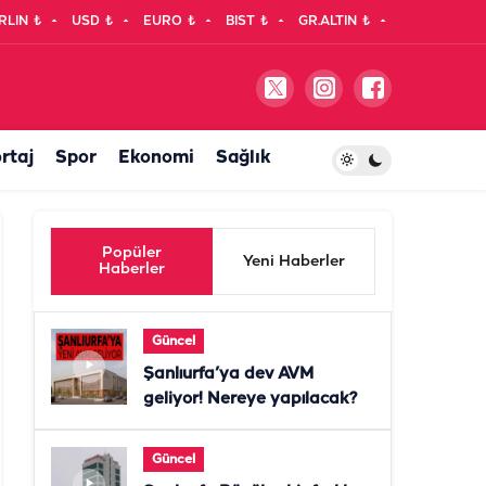
RLIN
₺
USD
₺
EURO
₺
BIST
₺
GR.ALTIN
₺
rtaj
Spor
Ekonomi
Sağlık
Popüler
Yeni Haberler
Haberler
Güncel
Şanlıurfa’ya dev AVM
geliyor! Nereye yapılacak?
Güncel