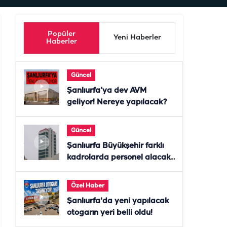
Popüler
Yeni Haberler
Haberler
Güncel
Şanlıurfa’ya dev AVM
geliyor! Nereye yapılacak?
Güncel
Şanlıurfa Büyükşehir farklı
kadrolarda personel alacak!
Başvurular başladı
Özel Haber
Şanlıurfa'da yeni yapılacak
otogarın yeri belli oldu!