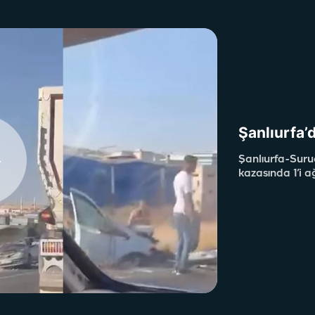
Şanlıurfa’d
Şanlıurfa-Suru
kazasında 1’i a