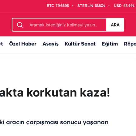
BTC
79.659$
STERLIN
61,60₺
USD
45,44₺
syon! Yüzlerce kök ele geçirildi
ARA
et
Özel Haber
Asayiş
Kültür Sanat
Eğitim
Röpo
şakta korkutan kaza!
 iki aracın çarpışması sonucu yaşanan