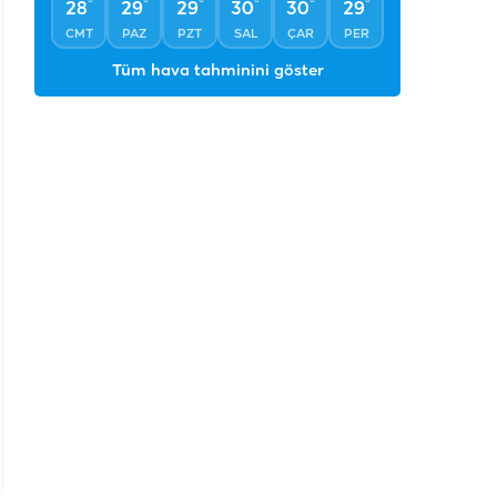
°
°
°
°
°
°
28
29
29
30
30
29
CMT
PAZ
PZT
SAL
ÇAR
PER
Tüm hava tahminini göster