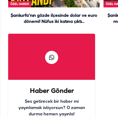
ÖZEL HABER
ÖZEL H
Şanlıurfa’nın gözde ilçesinde dolar ve euro
Şanlı
dönemi! Nüfus iki katına çıktı…
me
Haber Gönder
Ses getirecek bir haber mi
yayınlamak istiyorsun? O zaman
durma hemen yayınla!