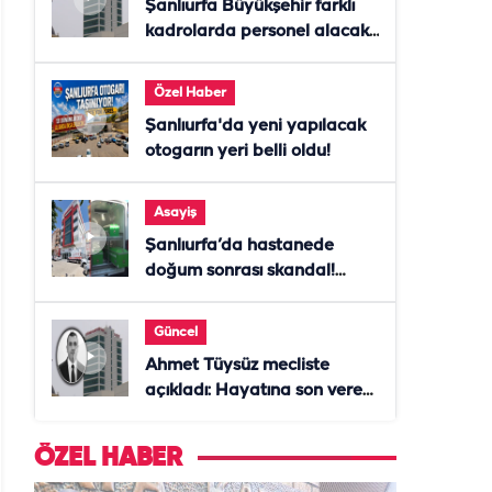
Şanlıurfa Büyükşehir farklı
kadrolarda personel alacak!
Başvurular başladı
Özel Haber
Şanlıurfa'da yeni yapılacak
otogarın yeri belli oldu!
Asayiş
Şanlıurfa’da hastanede
doğum sonrası skandal!
Anne öldü, doktor tutuklandı
Güncel
Ahmet Tüysüz mecliste
açıkladı: Hayatına son veren
daire başkanı "İsteselerdi
ölmezdim" notunu bıraktı
ÖZEL HABER