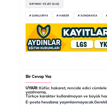
KAYNAK: VEJDI ULUÇ
# ŞANLIURFA
# HABER
# SONDAKIKA
Bir Cevap Yaz
UYARI:
Küfür, hakaret, rencide edici cümleler 
yazılmamış,
Türkçe karakter kullanılmayan ve büyük har
E-posta hesabınız yayımlanmayacak.
Gerekl