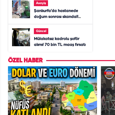
Asayiş
Şanlıurfa’da hastanede
doğum sonrası skandal!
Anne öldü, doktor tutuklandı
Güncel
Mülakatsız kadrolu şoför
alımı! 70 bin TL maaş fırsatı
ÖZEL HABER