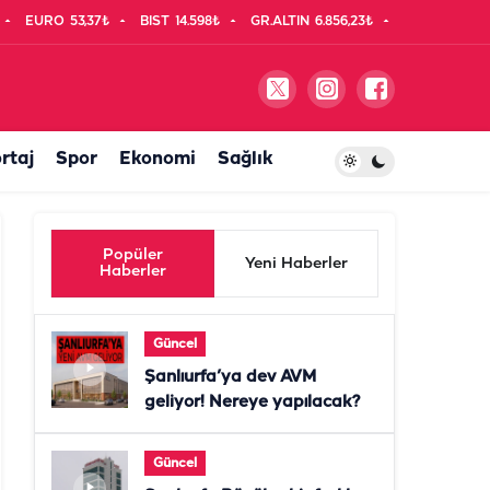
EURO
53,37₺
BIST
14.598₺
GR.ALTIN
6.856,23₺
rtaj
Spor
Ekonomi
Sağlık
Popüler
Yeni Haberler
Haberler
Güncel
Şanlıurfa’ya dev AVM
geliyor! Nereye yapılacak?
Güncel