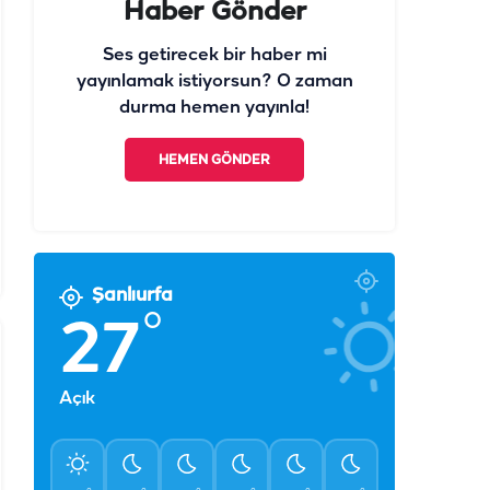
Haber Gönder
Ses getirecek bir haber mi
yayınlamak istiyorsun? O zaman
durma hemen yayınla!
HEMEN GÖNDER
Şanlıurfa
°
27
Açık