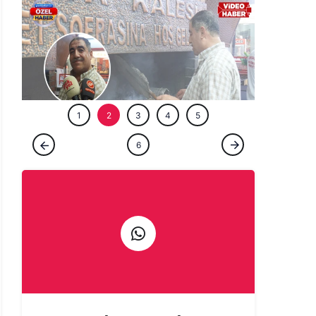
ÖZEL HABE
1
2
3
4
5
ÖZEL HABER
6
Şanlıurfa'da bir ömür ocağın başında:
Çıraklığını yapmadığın işin ustalığını
yapamazsın