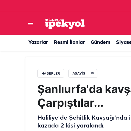
Şanlıurfa’da jandarmadan yasa dışı ekime opera
Yazarlar
Resmi İlanlar
Gündem
Siyas
HABERLER
ASAYIŞ
Şanlıurfa'da kav
Çarpıştılar...
Haliliye'de Şehitlik Kavşağı'nda
kazada 2 kişi yaralandı.