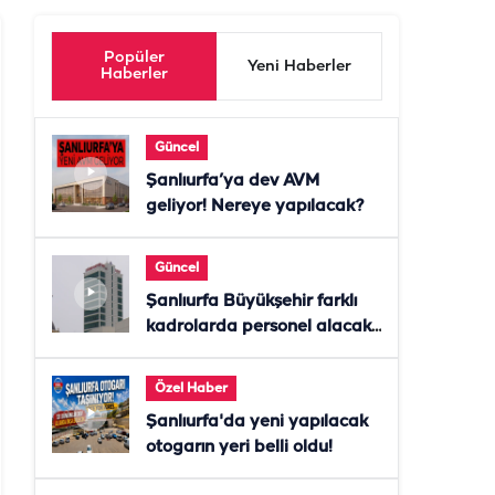
Popüler
Yeni Haberler
Haberler
Güncel
Şanlıurfa’ya dev AVM
geliyor! Nereye yapılacak?
Güncel
Şanlıurfa Büyükşehir farklı
kadrolarda personel alacak!
Başvurular başladı
Özel Haber
Şanlıurfa'da yeni yapılacak
otogarın yeri belli oldu!