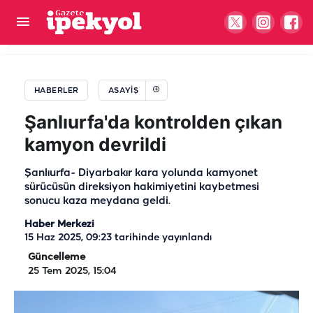
Şanlıurfa Otogarındaki kavgaya ilişkin yeni
gelişme! Tutuklamalar var
HABERLER
ASAYIŞ
Şanlıurfa'da kontrolden çıkan
kamyon devrildi
Şanlıurfa- Diyarbakır kara yolunda kamyonet
sürücüsün direksiyon hakimiyetini kaybetmesi
sonucu kaza meydana geldi.
Haber Merkezi
15 Haz 2025, 09:23
tarihinde yayınlandı
Güncelleme
25 Tem 2025, 15:04