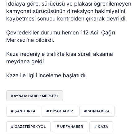
İddiaya göre, sürücüsü ve plakası öğrenilemeyen
kamyonet sürücüsünün direksiyon hakimiyetini
kaybetmesi sonucu kontrolden çıkarak devrildi.
Çevredekiler durumu hemen 112 Acil Çağrı
Merkezi’ne bildirdi.
Kaza nedeniyle trafikte kısa süreli aksama
meydana geldi.
Kaza ile ilgili inceleme başlatıldı.
KAYNAK: HABER MERKEZI
# ŞANLIURFA
# DIYARBAKIR
# SONDAKIKA
# GAZETEIPEKYOL
# URFAHABER
# KAZA