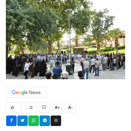
A+
A-