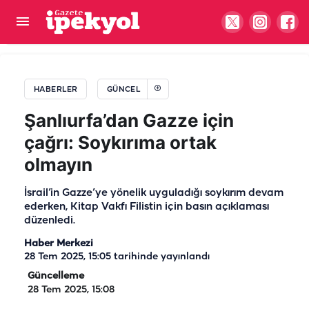
MHP lideri Bahçeli’den Demirtaş açıklaması:
Düzenli görüşür, hatırını sorarım
HABERLER
GÜNCEL
Şanlıurfa’dan Gazze için
çağrı: Soykırıma ortak
olmayın
İsrail’in Gazze’ye yönelik uyguladığı soykırım devam
ederken, Kitap Vakfı Filistin için basın açıklaması
düzenledi.
Haber Merkezi
28 Tem 2025, 15:05
tarihinde yayınlandı
Güncelleme
28 Tem 2025, 15:08