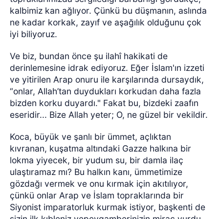
kalbimiz kan ağlıyor. Çünkü bu düşmanın, aslında
ne kadar korkak, zayıf ve aşağılık olduğunu çok
iyi biliyoruz.
Ve biz, bundan önce şu ilahî hakikati de
derinlemesine idrak ediyoruz. Eğer İslam'ın izzeti
ve yitirilen Arap onuru ile karşılarında dursaydık,
“onlar, Allah’tan duydukları korkudan daha fazla
bizden korku duyardı." Fakat bu, bizdeki zaafın
eseridir... Bize Allah yeter; O, ne güzel bir vekildir.
Koca, büyük ve şanlı bir ümmet, açlıktan
kıvranan, kuşatma altındaki Gazze halkına bir
lokma yiyecek, bir yudum su, bir damla ilaç
ulaştıramaz mı? Bu halkın kanı, ümmetimize
gözdağı vermek ve onu kırmak için akıtılıyor,
çünkü onlar Arap ve İslam topraklarında bir
Siyonist imparatorluk kurmak istiyor, başkenti de
sizin ilk kıbleniz vepeygamberinizin miraç yurdu,