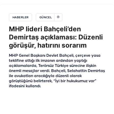
HABERLER
GÜNCEL
MHP lideri Bahçeli’den
Demirtaş açıklaması: Düzenli
görüşür, hatırını sorarım
MHP Genel Başkanı Devlet Bahçeli, çerçeve yasa
teklifine attığı ilk imzanın ardından yaptığı
açıklamalarda, Terörsüz Türkiye sürecine ilişkin
önemli mesajlar verdi. Bahçeli, Selahattin Demirtaş
ile avukatları aracılığıyla düzenli olarak
görüştüğünü belirterek, “İyi bir hukukumuz var”
ifadesini kullandı.
Haber Merkezi
05 Ağu 2026, 11:25
tarihinde yayınlandı
Güncelleme
05 Ağu 2026, 11:26