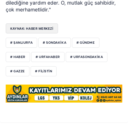
dilediğine yardım eder. O, mutlak güç sahibidir,
çok merhametlidir."
KAYNAK: HABER MERKEZI
# ŞANLIURFA
# SONDAKIKA
# GÜNDME
# HABER
# URFAHABER
# URFASONDAKIKA
# GAZZE
# FILISTIN