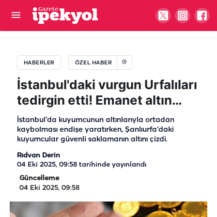
Şanlıurfalı avukat tasarruf ile cimrilik arasındaki
ince çizgiyi anlattı! Evlilikte cimrilik nerede
HABERLER
ÖZEL HABER
başlar?
İstanbul'daki vurgun Urfalıları
tedirgin etti! Emanet altın…
İstanbul’da kuyumcunun altınlarıyla ortadan
kaybolması endişe yaratırken, Şanlıurfa’daki
kuyumcular güvenli saklamanın altını çizdi.
Rıdvan Derin
04 Eki 2025, 09:58
tarihinde yayınlandı
Güncelleme
04 Eki 2025, 09:58