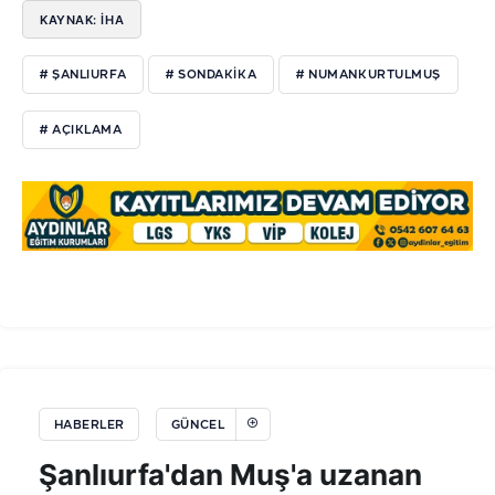
KAYNAK: İHA
# ŞANLIURFA
# SONDAKIKA
# NUMANKURTULMUŞ
# AÇIKLAMA
HABERLER
GÜNCEL
Şanlıurfa'dan Muş'a uzanan