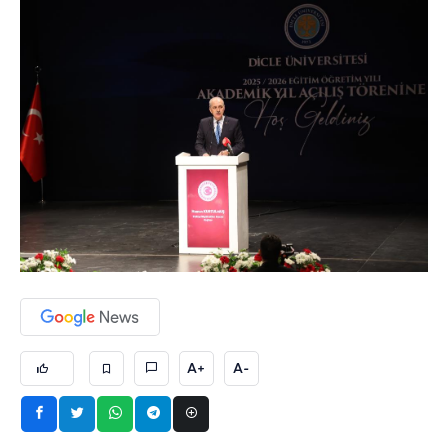
A+
A-