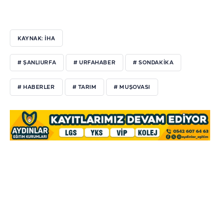
KAYNAK: İHA
# ŞANLIURFA
# URFAHABER
# SONDAKİKA
# HABERLER
# TARIM
# MUŞOVASI