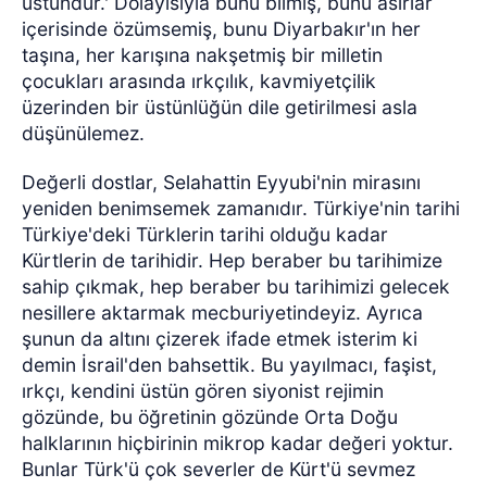
üstündür.' Dolayısıyla bunu bilmiş, bunu asırlar
içerisinde özümsemiş, bunu Diyarbakır'ın her
taşına, her karışına nakşetmiş bir milletin
çocukları arasında ırkçılık, kavmiyetçilik
üzerinden bir üstünlüğün dile getirilmesi asla
düşünülemez.
Değerli dostlar, Selahattin Eyyubi'nin mirasını
yeniden benimsemek zamanıdır. Türkiye'nin tarihi
Türkiye'deki Türklerin tarihi olduğu kadar
Kürtlerin de tarihidir. Hep beraber bu tarihimize
sahip çıkmak, hep beraber bu tarihimizi gelecek
nesillere aktarmak mecburiyetindeyiz. Ayrıca
şunun da altını çizerek ifade etmek isterim ki
demin İsrail'den bahsettik. Bu yayılmacı, faşist,
ırkçı, kendini üstün gören siyonist rejimin
gözünde, bu öğretinin gözünde Orta Doğu
halklarının hiçbirinin mikrop kadar değeri yoktur.
Bunlar Türk'ü çok severler de Kürt'ü sevmez