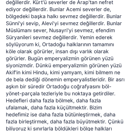
değillerdir. Kürt'ü severler de Arap'tan nefret
ediyor değillerdir. Bunlar Acemi severler de,
bölgedeki başka halkı sevmez değillerdir. Bunlar
Sünni'yi sevip, Alevi'yi sevmez değillerdir. Bunlar
Müslümanı sever, Nusayri'yi sevmez, efendim
Süryanileri sevmez değillerdir. Yemin ederek
söylüyorum ki, Ortadoğu halklarının tamamını
köle olarak görürler, insan dışı varlık olarak
görürler. Bugün emperyalizmin görünen yüzü
siyonizmdir. Dünkü emperyalizmin görünen yüzü
Akif'in kimi Hindu, kimi yamyam, kimi bilmem ne
de bela dediği dönemin emperyalistleridir. Bir asrı
aşkın bir süredir Ortadoğu coğrafyasını böl-
yönet-parçala tezleriyle bu noktaya getirdiler.
Hedefleri daha fazla bölmek, daha fazla
ufalamak, daha fazla küçültmektir. Bizim
hedefimiz ise daha fazla bütünleştirmek, daha
fazla birleştirmek, daha fazla büyütmektir. Çünkü
biliyoruz ki sınırlarla böldükleri bölge halkları