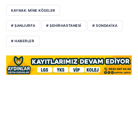
KAYNAK: MİNE KÖSELER
# ŞANLIURFA
# ŞEHIRHASTANESI
# SONDAKIKA
# HABERLER