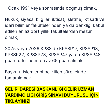
1 Ocak 1991 veya sonrasında doğmuş olmak,
Hukuk, siyasal bilgiler, iktisat, işletme, iktisadi ve
idari bilimler fakültelerinden ya da denkliği kabul
edilen en az dört yıllık fakültelerden mezun
olmak,
2025 veya 2026 KPSS'de KPSSP17, KPSSP18,
KPSSP22, KPSSP23, KPSSP47 ya da KPSSP48
puan türlerinden en az 65 puan almak,
Başvuru işlemlerini belirtilen süre içinde
tamamlamak.
GELİR İDARESİ BAŞKANLIĞI GELİR UZMAN
YARDIMCILIĞI GİRİŞ SINAVI DUYURUSU İÇİN
TIKLAYINIZ!