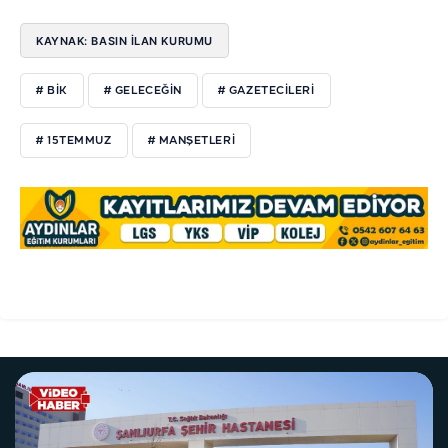
KAYNAK: BASIN İLAN KURUMU
# BİK
# GELECEĞİN
# GAZETECİLERİ
# 15TEMMUZ
# MANŞETLERİ