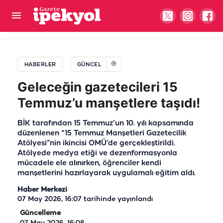
GİB 860 personel alacak: Şanlıurfa’daki kadro
sayısı belli oldu
HABERLER
GÜNCEL
Geleceğin gazetecileri 15
Temmuz’u manşetlere taşıdı!
BİK tarafından 15 Temmuz’un 10. yılı kapsamında
düzenlenen “15 Temmuz Manşetleri Gazetecilik
Atölyesi”nin ikincisi OMÜ’de gerçekleştirildi.
Atölyede medya etiği ve dezenformasyonla
mücadele ele alınırken, öğrenciler kendi
manşetlerini hazırlayarak uygulamalı eğitim aldı.
Haber Merkezi
07 May 2026, 16:07
tarihinde yayınlandı
Güncelleme