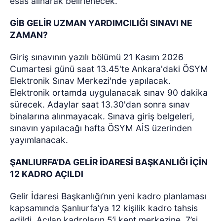
esas alınarak belirlenecek.
GİB GELİR UZMAN YARDIMCILIĞI SINAVI NE
ZAMAN?
Giriş sınavının yazılı bölümü 21 Kasım 2026
Cumartesi günü saat 13.45'te Ankara'daki ÖSYM
Elektronik Sınav Merkezi'nde yapılacak.
Elektronik ortamda uygulanacak sınav 90 dakika
sürecek. Adaylar saat 13.30'dan sonra sınav
binalarına alınmayacak. Sınava giriş belgeleri,
sınavın yapılacağı hafta ÖSYM AİS üzerinden
yayımlanacak.
ŞANLIURFA’DA GELİR İDARESİ BAŞKANLIĞI İÇİN
12 KADRO AÇILDI
Gelir İdaresi Başkanlığı’nın yeni kadro planlaması
kapsamında Şanlıurfa’ya 12 kişilik kadro tahsis
edildi. Açılan kadroların 5’i kent merkezine, 7’si