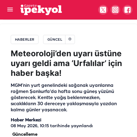
Başkan Bucak müjdeyi verdi! Temeli atıldı
HABERLER
GÜNCEL
Meteoroloji’den uyarı üstüne
uyarı geldi ama ‘Urfalılar’ için
haber başka!
MGM’nin yurt genelindeki sağanak uyarılarına
rağmen Şanlıurfa’da hafta sonu güneş yüzünü
gösterecek. Kentte yağış beklenmezken,
sıcaklıkların 30 dereceye yaklaşmasıyla yazdan
kalma günler yaşanacak.
Haber Merkezi
08 May 2026, 10:15
tarihinde yayınlandı
Güncelleme