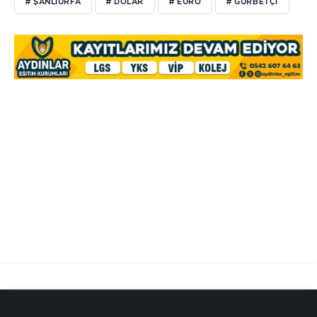
# ŞANLIURFA
# DOLAR
# EURO
# GURBETÇİ