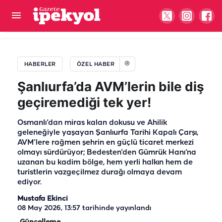
Şanlıurfa’nın gözde ilçesinde dolar ve euro
dönemi! Nüfus iki katına çıktı…
HABERLER
ÖZEL HABER
Şanlıurfa’da AVM’lerin bile diş
geçiremediği tek yer!
Osmanlı’dan miras kalan dokusu ve Ahilik
geleneğiyle yaşayan Şanlıurfa Tarihi Kapalı Çarşı,
AVM’lere rağmen şehrin en güçlü ticaret merkezi
olmayı sürdürüyor; Bedesten’den Gümrük Hanı’na
uzanan bu kadim bölge, hem yerli halkın hem de
turistlerin vazgeçilmez durağı olmaya devam
ediyor.
Mustafa Ekinci
08 May 2026, 13:57
tarihinde yayınlandı