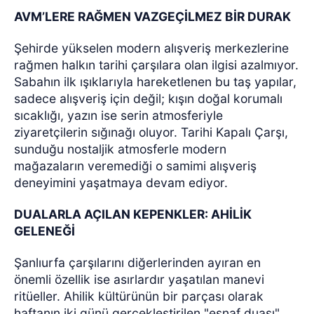
AVM’LERE RAĞMEN VAZGEÇİLMEZ BİR DURAK
Şehirde yükselen modern alışveriş merkezlerine
rağmen halkın tarihi çarşılara olan ilgisi azalmıyor.
Sabahın ilk ışıklarıyla hareketlenen bu taş yapılar,
sadece alışveriş için değil; kışın doğal korumalı
sıcaklığı, yazın ise serin atmosferiyle
ziyaretçilerin sığınağı oluyor. Tarihi Kapalı Çarşı,
sunduğu nostaljik atmosferle modern
mağazaların veremediği o samimi alışveriş
deneyimini yaşatmaya devam ediyor.
DUALARLA AÇILAN KEPENKLER: AHİLİK
GELENEĞİ
Şanlıurfa çarşılarını diğerlerinden ayıran en
önemli özellik ise asırlardır yaşatılan manevi
ritüeller. Ahilik kültürünün bir parçası olarak
haftanın iki günü gerçekleştirilen "esnaf duası",