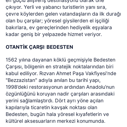
en güçlü alışveriş destinasyonu olarak öne
çıkıyor. Yerli ve yabancı turistlerin yanı sıra,
çevre köylerden gelen vatandaşların da ilk durağı
olan bu çarşılar; yöresel giysilerden el işçiliği
bakırlara, ev gereçlerinden hediyelik eşyalara
kadar geniş bir yelpazede hizmet veriyor.
OTANTİK ÇARŞI: BEDESTEN
1562 yılına dayanan köklü geçmişiyle Bedesten
Çarşısı, bölgenin en stratejik noktalarından biri
kabul ediliyor. Rızvan Ahmet Paşa Vakfiyesi'nde
"Bezzazistan" adıyla anılan bu tarihi yapı,
1998’deki restorasyonun ardından Anadolu’nun
özgünlüğünü koruyan nadir çarşıları arasındaki
yerini sağlamlaştırdı. Dört ayrı yöne açılan
kapılarıyla ticaretin kavşak noktası olan
Bedesten, bugün hala yöresel kıyafetlerin ve
kültürel aksesuarların merkezi konumunda.